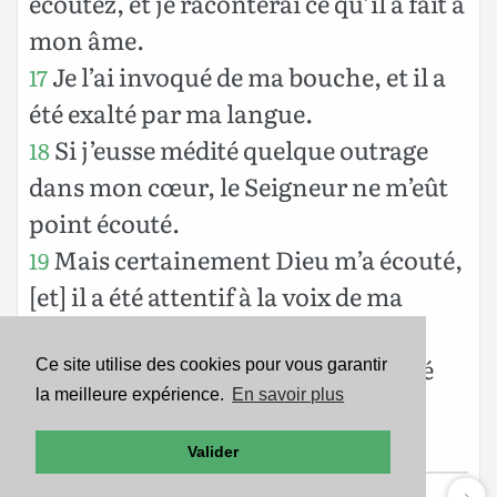
écoutez, et je raconterai ce qu’il a fait à
mon âme.
Je l’ai invoqué de ma bouche, et il a
17
été exalté par ma langue.
Si j’eusse médité quelque outrage
18
dans mon cœur, le Seigneur ne m’eût
point écouté.
Mais certainement Dieu m’a écouté,
19
[et] il a été attentif à la voix de ma
supplication.
Béni soit Dieu qui n’a point rejeté
20
Ce site utilise des cookies pour vous garantir
la meilleure expérience.
En savoir plus
ma supplication, et qui n’a point
éloigné de moi sa gratuité.
Valider