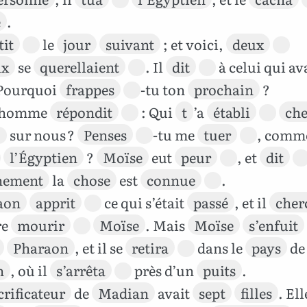
e
.
tit
le
jour
suivant
; et voici,
deux
ux
se
querellaient
. Il
dit
à celui qui av
Pourquoi
frappes
-tu ton
prochain
?
t homme
répondit
: Qui
t
’a
établi
che
sur nous ?
Penses
-tu me
tuer
, comme
l’Égyptien
?
Moïse
eut
peur
, et
dit
nement
la
chose
est
connue
.
aon
apprit
ce qui s’était
passé
, et il
cher
re
mourir
Moïse
. Mais
Moïse
s’enfuit
Pharaon
, et il se
retira
dans le
pays
de
n
, où il
s’arrêta
près d’un
puits
.
crificateur
de
Madian
avait
sept
filles
. Ell