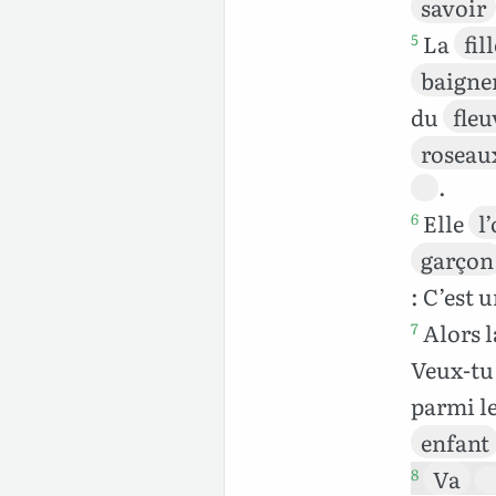
savoir
La
fil
5
baigne
du
fleu
roseau
.
Elle
l
6
garçon
: C’est 
Alors 
7
Veux-tu
parmi l
enfant
Va
8