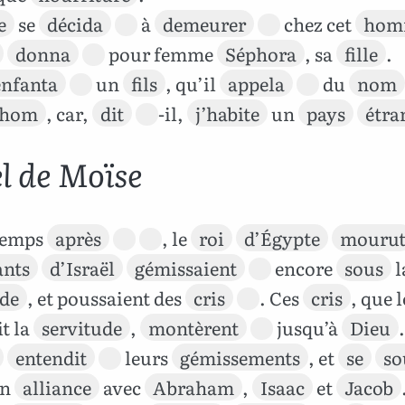
e
se
décida
à
demeurer
chez cet
hom
donna
pour femme
Séphora
, sa
fille
.
enfanta
un
fils
, qu’il
appela
du
nom
chom
, car,
dit
-il,
j’habite
un
pays
étra
l de Moïse
temps
après
, le
roi
d’Égypte
mouru
ants
d’Israël
gémissaient
encore
sous
l
ude
, et poussaient des
cris
. Ces
cris
, que 
t la
servitude
,
montèrent
jusqu’à
Dieu
.
entendit
leurs
gémissements
, et
se
so
on
alliance
avec
Abraham
,
Isaac
et
Jacob