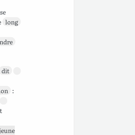
se
e
long
ndre
dit
aon
:
t
 jeune