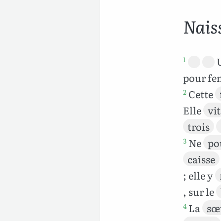
Nais
1
pour f
Cette
2
Elle
vit
trois
Ne
po
3
caisse
; elle y
, sur le
La
sœ
4