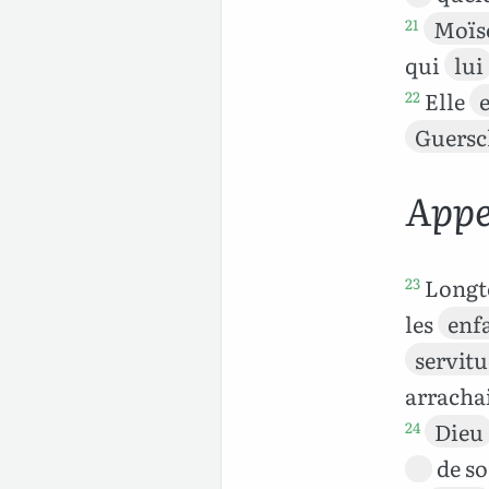
Moïs
21
qui
lui
Elle
22
Guers
Appe
Long
23
les
enf
servit
arrachai
Dieu
24
de s