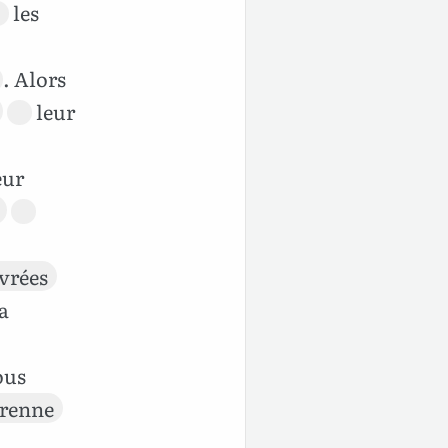
les
.
. Alors
leur
eur
ivrées
a
ous
renne