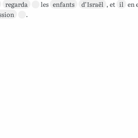
regarda
les
enfants
d’Israël
, et
il
en 
ssion
.