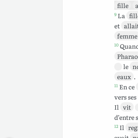
fille
a
La
fil
9
et
allai
femme
Quan
10
Phara
le
n
eaux
.
En ce
11
vers ses
Il
vit
d’entre 
Il
reg
12
avait
p