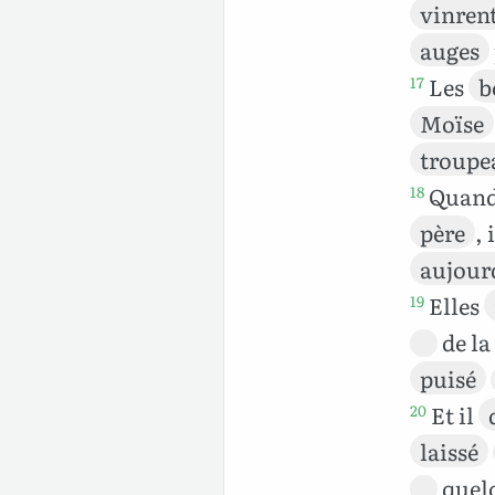
vinren
auges
Les
b
17
Moïse
troupe
Quand 
18
père
, 
aujour
Elles
19
de la
puisé
Et il
20
laissé
quel