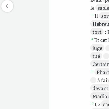
le
sabl
Il
sor
13
Hébre
tort
: 
Et ce
14
juge
tué
Certai
Phar
15
à fai
devant
Madia
Le
sa
16