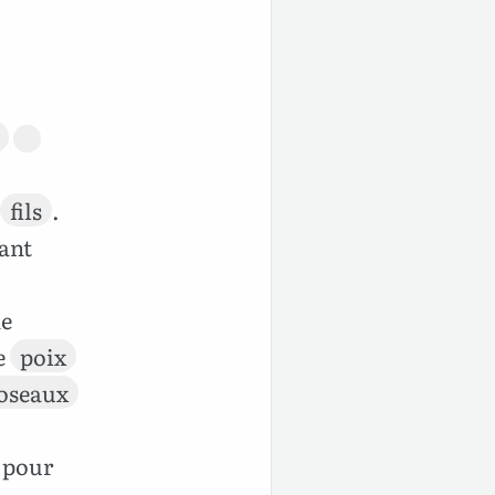
fils
.
ant
e
e
poix
oseaux
, pour