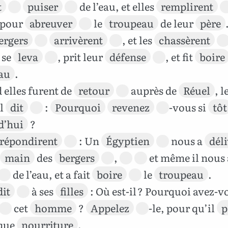
t
puiser
de l’eau, et elles
remplirent
pour
abreuver
le
troupeau
de leur
père
ergers
arrivèrent
, et les
chassèrent
se
leva
, prit leur
défense
, et fit
boire
au
.
elles furent de
retour
auprès de
Réuel
, l
il
dit
:
Pourquoi
revenez
-vous si
tôt
d’hui
?
répondirent
: Un
Égyptien
nous a
dél
main
des
bergers
,
et même il nous 
de l’eau, et a fait
boire
le
troupeau
.
dit
à ses
filles
: Où est-il ? Pourquoi avez-v
cet
homme
?
Appelez
-le, pour qu’il
p
que
nourriture
.