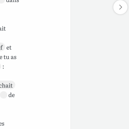
ait
f
et
 tu as
:
chait
de
es