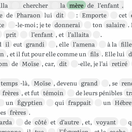
lla
chercher
la
mère
de
l’enfant
.
le
de
Pharaon
lui
dit
:
Emporte
cet
te
-le-moi ; je te
donnerai
ton
salaire
.
prit
l’enfant
, et
l’allaita
.
d
il
eut
grandi
, elle
l’amena
à la
fille
on
, et il fut pour elle comme un
fils
. Elle lui
om
de
Moïse
, car,
dit
-elle, je l’ai
retiré
temps
-là,
Moïse
, devenu
grand
, se
ren
frères
, et fut
témoin
de leurs pénibles
t
un
Égyptien
qui
frappait
un
Hébre
ses
frères
.
arda
de
côté
et
d’autre
, et,
voyant
q
ersonne
, il
tua
l’Égyptien
, et le
cacha