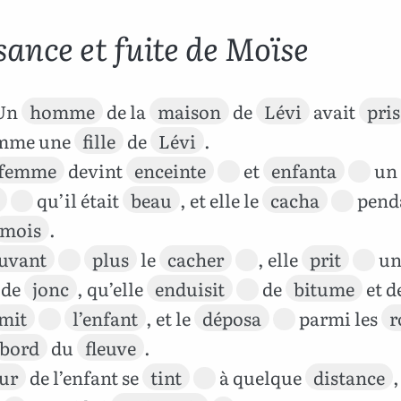
sance et fuite de Moïse
Un
homme
de la
maison
de
Lévi
avait
pris
emme une
fille
de
Lévi
.
femme
devint
enceinte
et
enfanta
un
qu’il était
beau
, et elle le
cacha
pend
mois
.
uvant
plus
le
cacher
, elle
prit
un
de
jonc
, qu’elle
enduisit
de
bitume
et d
mit
l’enfant
, et le
déposa
parmi les
r
bord
du
fleuve
.
ur
de l’enfant se
tint
à quelque
distance