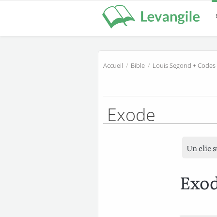
Accueil
/
Bible
/
Louis Segond + Codes
Exode
Un clic 
Exod