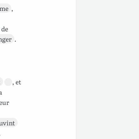
me
,
de
nger
.
t
, et
a
leur
uvint
.