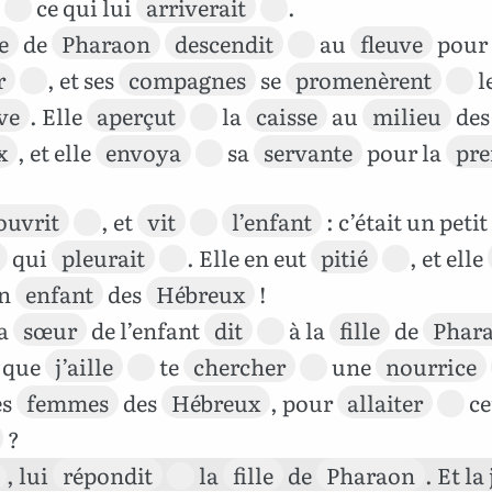
ce qui lui
arriverait
.
le
de
Pharaon
descendit
au
fleuve
pour 
r
, et ses
compagnes
se
promenèrent
l
ve
. Elle
aperçut
la
caisse
au
milieu
des
x
, et elle
envoya
sa
servante
pour la
pre
’ouvrit
, et
vit
l’enfant
: c’était un petit
qui
pleurait
. Elle en eut
pitié
, et elle
un
enfant
des
Hébreux
!
la
sœur
de l’enfant
dit
à la
fille
de
Phar
 que
j’aille
te
chercher
une
nourrice
es
femmes
des
Hébreux
, pour
allaiter
ce
?
, lui
répondit
la
fille
de
Pharaon
. Et la