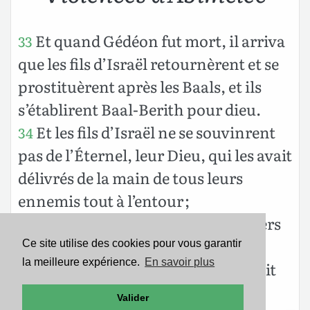
Et quand Gédéon fut mort, il arriva
33
que les fils d’Israël retournèrent et se
prostituèrent après les Baals, et ils
s’établirent Baal-Berith pour dieu.
Et les fils d’Israël ne se souvinrent
34
pas de l’Éternel, leur Dieu, qui les avait
délivrés de la main de tous leurs
ennemis tout à l’entour ;
et ils n’usèrent pas de bonté envers
35
la maison de Jerubbaal, qui est
Ce site utilise des cookies pour vous garantir
la meilleure expérience.
En savoir plus
Gédéon, selon tout le bien qu’il avait
fait à Israël.
Valider