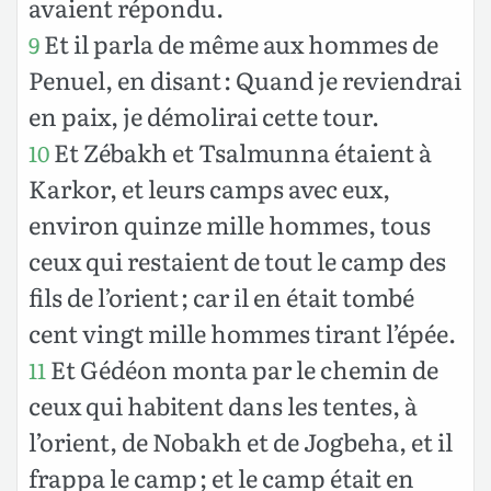
avaient répondu.
Et il parla de même aux hommes de
9
Penuel, en disant : Quand je reviendrai
en paix, je démolirai cette tour.
Et Zébakh et Tsalmunna étaient à
10
Karkor, et leurs camps avec eux,
environ quinze mille hommes, tous
ceux qui restaient de tout le camp des
fils de l’orient ; car il en était tombé
cent vingt mille hommes tirant l’épée.
Et Gédéon monta par le chemin de
11
ceux qui habitent dans les tentes, à
l’orient, de Nobakh et de Jogbeha, et il
frappa le camp ; et le camp était en