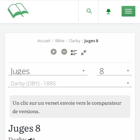
Men
Accueil
/
Bible
/
Darby
/
Juges 8
Juges
8
Darby (DBY) - 1885
Un clic sur un verset envoie vers le comparateur
de versions.
Juges 8
Darby