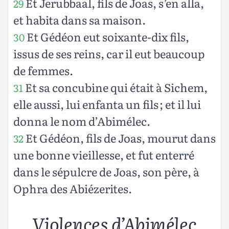
Et Jerubbaal, fils de Joas, s’en alla,
29
et habita dans sa maison.
Et Gédéon eut soixante-dix fils,
30
issus de ses reins, car il eut beaucoup
de femmes.
Et sa concubine qui était à Sichem,
31
elle aussi, lui enfanta un fils ; et il lui
donna le nom d’Abimélec.
Et Gédéon, fils de Joas, mourut dans
32
une bonne vieillesse, et fut enterré
dans le sépulcre de Joas, son père, à
Ophra des Abiézerites.
Violences d’Abimélec