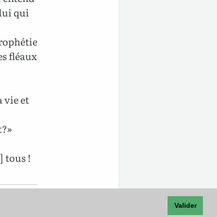
lui qui
prophétie
es fléaux
 vie et
t?»
 tous !
Valider