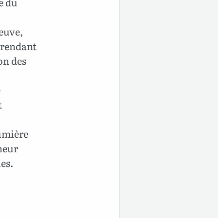
e du
leuve,
s rendant
son des
e
t
lumière
gneur
les.