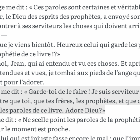
e me dit : « Ces paroles sont certaines et véritable
, le Dieu des esprits des prophètes, a envoyé so
trer à ses serviteurs les choses qui doivent arr
. —
ue je viens bientôt. Heureux celui qui garde les 
ophétie de ce livre !?»
oi, Jean, qui ai entendu et vu ces choses. Et aprè
tendues et vues, je tombai aux pieds de l’ange qu
 pour l’adorer.
me dit : « Garde-toi de le faire ! Je suis serviteur
re que toi, que tes frères, les prophètes, et que 
les paroles de ce livre. Adore Dieu?»
e dit : « Ne scelle point les paroles de la prophét
car le moment est proche.
ui qui est injuste fasse encore le mal ; que l’im