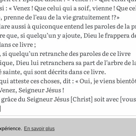
si : « Venez ! Que celui qui a soif, vienne ! Que ce
e, prenne de l’eau de la vie gratuitement !?»
lare aussi à quiconque entend les paroles de la 
vre que, si quelqu’un y ajoute, Dieu le frappera d
ans ce livre ;
, si quelqu’un retranche des paroles de ce livre
que, Dieu lui retranchera sa part de l’arbre de la
é sainte, qui sont décrits dans ce livre.
ui atteste ces choses, dit : « Oui, je viens bientô
enez, Seigneur Jésus !
grâce du Seigneur Jésus [Christ] soit avec [vous]
]
Cette Bible est dans le domaine public.
expérience.
En savoir plus