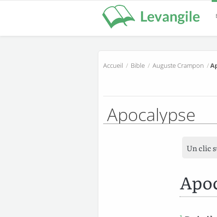
Accueil
/
Bible
/
Auguste Crampon
/
Ap
Apocalypse
Un clic 
Apoc