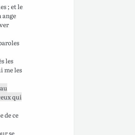
s ; et le
n ange
iver
paroles
s les
i me les
 au
ceux qui
ie de ce
pur se