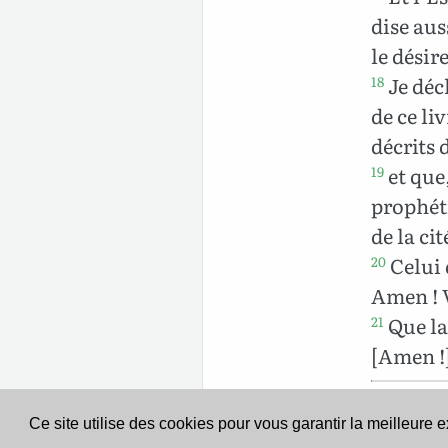
dise aus
le désir
Je déc
18
de ce li
décrits d
et que
19
prophéti
de la cit
Celui q
20
Amen ! V
Que la 
21
[Amen !
Ce site utilise des cookies pour vous garantir la meilleure 