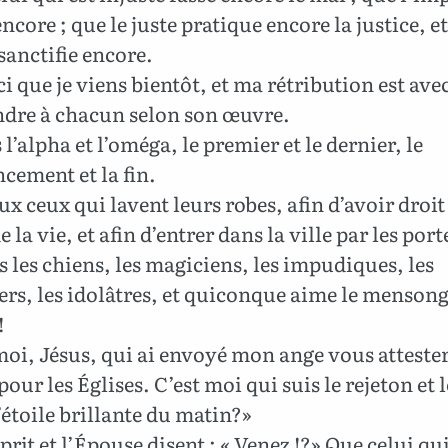
encore ; que le juste pratique encore la justice, et
 sanctifie encore.
i que je viens bientôt, et ma rétribution est ave
ndre à chacun selon son œuvre.
 l’alpha et l’oméga, le premier et le dernier, le
ement et la fin.
 ceux qui lavent leurs robes, afin d’avoir droit
e la vie, et afin d’entrer dans la ville par les porte
 les chiens, les magiciens, les impudiques, les
rs, les idolâtres, et quiconque aime le mensonge
!
moi, Jésus, qui ai envoyé mon ange vous attester
pour les Églises. C’est moi qui suis le rejeton et le
’étoile brillante du matin?»
prit et l’Épouse disent : « Venez !?» Que celui qu