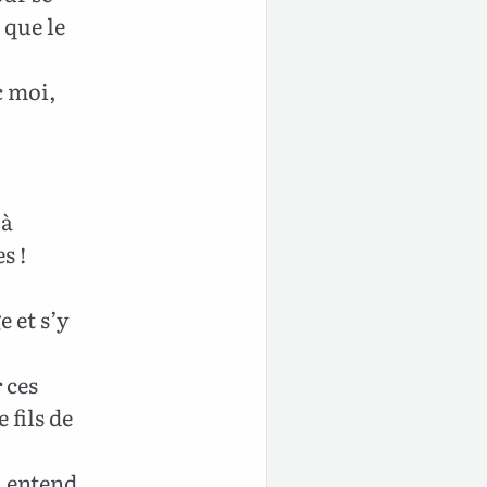
 que le
c moi,
 à
s !
 et s’y
 ces
 fils de
i entend