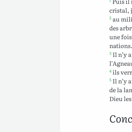
Puis il
1
cristal,
au milie
2
des arbr
une fois
nations
Il n’y 
3
l’Agneau
ils ver
4
Il n’y 
5
de la la
Dieu les
Conc