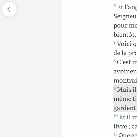
Et l’ang
6
Seigneur
pour mon
bientôt
Voici q
7
de la pr
C’est m
8
avoir en
montrait
Mais il 
9
même tit
gardent 
Et il m
10
livre ; 
Que cel
11