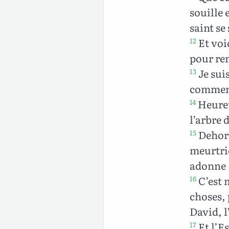
souille 
saint se
Et voic
12
pour re
Je suis
13
commenc
Heureux
14
l’arbre d
Dehors
15
meurtrie
adonne 
C’est 
16
choses, 
David, l
Et l’Es
17