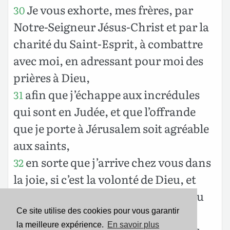
Je vous exhorte, mes frères, par
30
Notre-Seigneur Jésus-Christ et par la
charité du Saint-Esprit, à combattre
avec moi, en adressant pour moi des
prières à Dieu,
afin que j’échappe aux incrédules
31
qui sont en Judée, et que l’offrande
que je porte à Jérusalem soit agréable
aux saints,
en sorte que j’arrive chez vous dans
32
la joie, si c’est la volonté de Dieu, et
que je goûte quelque repos au milieu
de vous.
Ce site utilise des cookies pour vous garantir
la meilleure expérience.
En savoir plus
Que le Dieu de paix soit avec vous