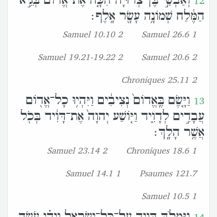
וְאַבְשַׁ֣י בֶּן־צְרוּיָ֗ה הִכָּ֤ה אֶת־אֱדֹום֙ בְּגֵ֣יא
12
הַמֶּ֔לַח שְׁמֹונָ֥ה עָשָׂ֖ר אָֽלֶף׃
2 Samuel 10.10
1 Samuel 26.6
2 Samuel 19.21-19.22
2 Samuel 20.6
2 Chroniques 25.11
וַיָּ֤שֶׂם בֶּֽאֱדֹום֙ נְצִיבִ֔ים וַיִּהְי֥וּ כָל־אֱדֹ֖ום
13
עֲבָדִ֣ים לְדָוִ֑יד וַיֹּ֤ושַׁע יְהוָה֙ אֶת־דָּוִ֔יד בְּכֹ֖ל
אֲשֶׁ֥ר הָלָֽךְ׃
2 Samuel 23.14
1 Chroniques 18.6
1 Samuel 14.1
Psaumes 121.7
1 Samuel 10.5
וַיִּמְלֹ֥ךְ דָּוִ֖יד עַל־כָּל־יִשְׂרָאֵ֑ל וַיְהִ֗י עֹשֶׂ֛ה