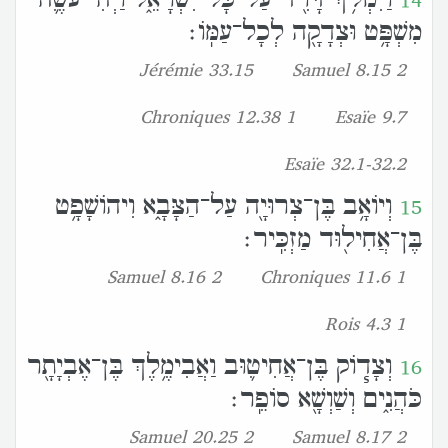
14
מִשְׁפָּ֥ט וּצְדָקָ֖ה לְכָל־עַמֹּֽו׃
Jérémie 33.15
2 Samuel 8.15
1 Chroniques 12.38
Esaïe 9.7
Esaïe 32.1-32.2
וְיֹואָ֥ב בֶּן־צְרוּיָ֖ה עַל־הַצָּבָ֑א וִיהֹושָׁפָ֥ט
15
בֶּן־אֲחִיל֖וּד מַזְכִּֽיר׃
2 Samuel 8.16
1 Chroniques 11.6
1 Rois 4.3
וְצָדֹ֧וק בֶּן־אֲחִיט֛וּב וַאֲבִימֶ֥לֶךְ בֶּן־אֶבְיָתָ֖ר
16
כֹּהֲנִ֑ים וְשַׁוְשָׁ֖א סֹופֵֽר׃
2 Samuel 20.25
2 Samuel 8.17