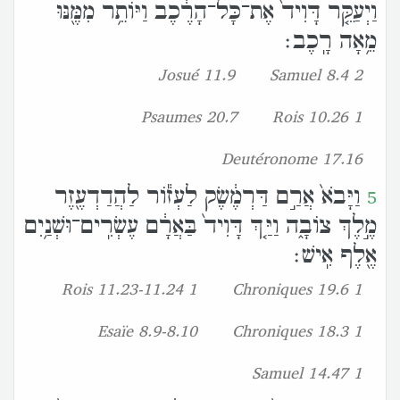
וַיְעַקֵּ֤ר דָּוִיד֙ אֶת־כָּל־הָרֶ֔כֶב וַיֹּותֵ֥ר מִמֶּ֖נּוּ
מֵ֥אָה רָֽכֶב׃
Josué 11.9
2 Samuel 8.4
Psaumes 20.7
1 Rois 10.26
Deutéronome 17.16
וַיָּבֹא֙ אֲרַ֣ם דַּרְמֶ֔שֶׂק לַעְזֹ֕ור לַהֲדַדְעֶ֖זֶר
5
מֶ֣לֶךְ צֹובָ֑ה וַיַּ֤ךְ דָּוִיד֙ בַּאֲרָ֔ם עֶשְׂרִֽים־וּשְׁנַ֥יִם
אֶ֖לֶף אִֽישׁ׃
1 Rois 11.23-11.24
1 Chroniques 19.6
Esaïe 8.9-8.10
1 Chroniques 18.3
1 Samuel 14.47