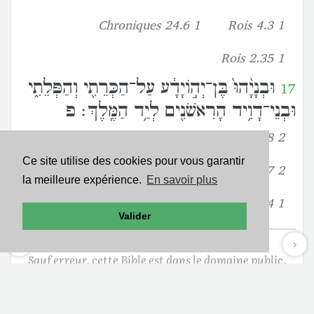
1 Chroniques 24.6
1 Rois 4.3
1 Rois 2.35
וּבְנָיָ֨הוּ֙ בֶּן־יְהֹ֣ויָדָ֔ע עַל־הַכְּרֵתִ֖י וְהַפְּלֵתִ֑י
17
וּבְנֵי־דָוִ֥יד הָרִאשֹׁנִ֖ים לְיַ֥ד הַמֶּֽלֶךְ׃ פ
2 Samuel 15.18
2 Samuel 8.18
Ce site utilise des cookies pour vous garantir
2 Samuel 23.19-23.23
2 Samuel 20.7
la meilleure expérience.
En savoir plus
1 Rois 1.44
Valider
Sauf erreur, cette Bible est dans le domaine public.