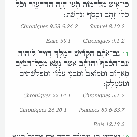
כִּי־אִ֛ישׁ מִלְחֲמֹ֥ות תֹּ֖עוּ הָיָ֣ה הֲדַדְעָ֑זֶר וְכֹ֗ל
כְּלֵ֛י זָהָ֥ב וָכֶ֖סֶף וּנְחֹֽשֶׁת׃
2 Chroniques 9.23-9.24
2 Samuel 8.10
Esaïe 39.1
2 Chroniques 9.1
גַּם־אֹתָ֗ם הִקְדִּ֞ישׁ הַמֶּ֤לֶךְ דָּוִיד֙ לַיהוָ֔ה
11
עִם־הַכֶּ֨סֶף֙ וְהַזָּהָ֔ב אֲשֶׁ֥ר נָשָׂ֖א מִכָּל־הַגֹּויִ֑ם
מֵֽאֱדֹ֤ום וּמִמֹּואָב֙ וּמִבְּנֵ֣י עַמֹּ֔ון וּמִפְּלִשְׁתִּ֖ים
וּמֵֽעֲמָלֵֽק׃
1 Chroniques 22.14
2 Chroniques 5.1
1 Chroniques 26.20
Psaumes 83.6-83.7
2 Rois 12.18