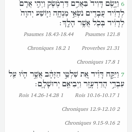
וַיָּ֤שֶׂם דָּוִיד֙ בַּאֲרַ֣ם דַּרְמֶ֔שֶׂק וַיְהִ֤י אֲרָם֙
6
לְדָוִ֔יד עֲבָדִ֖ים נֹשְׂאֵ֣י מִנְחָ֑ה וַיֹּ֤ושַׁע יְהוָה֙
לְדָוִ֔יד בְּכֹ֖ל אֲשֶׁ֥ר הָלָֽךְ׃
Psaumes 18.43-18.44
Psaumes 121.8
1 Chroniques 18.2
Proverbes 21.31
1 Chroniques 17.8
וַיִּקַּ֣ח דָּוִ֗יד אֵ֚ת שִׁלְטֵ֣י הַזָּהָ֔ב אֲשֶׁ֣ר הָי֔וּ עַ֖ל
7
עַבְדֵ֣י הֲדַדְעָ֑זֶר וַיְבִיאֵ֖ם יְרוּשָׁלִָֽם׃
1 Rois 14.26-14.28
1 Rois 10.16-10.17
2 Chroniques 12.9-12.10
2 Chroniques 9.15-9.16