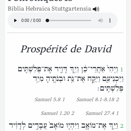
Biblia Hebraica Stuttgartensia
Prospérité de David
וַיְהִי֙ אַחֲרֵי־כֵ֔ן וַיַּ֥ךְ דָּוִ֛יד אֶת־פְּלִשְׁתִּ֖ים
1
וַיַּכְנִיעֵ֑ם וַיִּקַּ֛ח אֶת־גַּ֥ת וּבְנֹתֶ֖יהָ מִיַּ֥ד
פְּלִשְׁתִּֽים׃
1 Samuel 5.8
2 Samuel 8.1-8.18
2 Samuel 1.20
1 Samuel 27.4
וַיַּ֖ךְ אֶת־מֹואָ֑ב וַיִּהְי֤וּ מֹואָב֙ עֲבָדִ֣ים לְדָוִ֔יד
2