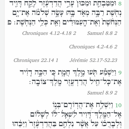
וּמִטִּבְחַ֤ת וּמִכּוּן֙ עָרֵ֣י הֲדַדְעֶ֔זֶר לָקַ֥ח דָּוִ֛יד
8
נְחֹ֖שֶׁת רַבָּ֣ה מְאֹ֑ד בָּ֣הּ׀ עָשָׂ֣ה שְׁלֹמֹ֗ה אֶת־יָ֤ם
הַנְּחֹ֨שֶׁת֙ וְאֶת־הָֽעַמּוּדִ֔ים וְאֵ֖ת כְּלֵ֥י הַנְּחֹֽשֶׁת׃ פ
2 Chroniques 4.12-4.18
2 Samuel 8.8
2 Chroniques 4.2-4.6
1 Chroniques 22.14
Jérémie 52.17-52.23
וַיִּשְׁמַ֕ע תֹּ֖עוּ מֶ֣לֶךְ חֲמָ֑ת כִּ֚י הִכָּ֣ה דָוִ֔יד
9
אֶת־כָּל־חֵ֖יל הֲדַדְעֶ֥זֶר מֶֽלֶךְ־צֹובָֽה׃
2 Samuel 8.9
וַיִּשְׁלַ֣ח אֶת־הֲדֹֽורָם־בְּנֹ֣ו
10
אֶל־הַמֶּֽלֶךְ־דָּ֠וִיד
לִ
שְׁאָל
־לֹ֨ו לְשָׁלֹ֜ום
וּֽלְבָרֲכֹ֗ו עַל֩ אֲשֶׁ֨ר נִלְחַ֤ם בַּהֲדַדְעֶ֨זֶר֙ וַיַּכֵּ֔הוּ