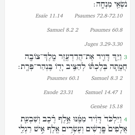
נֹשְׂאֵ֖י מִנְחָֽה׃
Esaïe 11.14
Psaumes 72.8-72.10
2 Samuel 8.2
Psaumes 60.8
Juges 3.29-3.30
וַיַּ֥ךְ דָּוִ֛יד אֶת־הֲדַדְעֶ֥זֶר מֶֽלֶךְ־צֹובָ֖ה
3
חֲמָ֑תָה בְּלֶכְתֹּ֕ו לְהַצִּ֥יב יָדֹ֖ו בִּֽנְהַר־פְּרָֽת׃
Psaumes 60.1
2 Samuel 8.3
Exode 23.31
1 Samuel 14.47
Genèse 15.18
וַיִּלְכֹּד֩ דָּוִ֨יד מִמֶּ֜נּוּ אֶ֣לֶף רֶ֗כֶב וְשִׁבְעַ֤ת
4
אֲלָפִים֙ פָּֽרָשִׁ֔ים וְעֶשְׂרִ֥ים אֶ֖לֶף אִ֣ישׁ רַגְלִ֑י