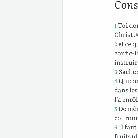
Conse
Toi don
1
Christ J
et ce q
2
confie-l
instruir
Sache 
3
Quicon
4
dans les 
l’a enrôl
De même
5
couronné
Il faut
6
fruits (