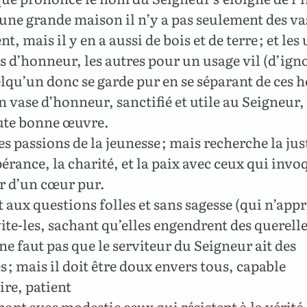
ne grande maison il n’y a pas seulement des va
nt, mais il y en a aussi de bois et de terre ; et les
s d’honneur, les autres pour un usage vil (d’ign
lqu’un donc se garde pur en se séparant de ces
un vase d’honneur, sanctifié et utile au Seigneur
ute bonne œuvre.
es passions de la jeunesse ; mais recherche la just
spérance, la charité, et la paix avec ceux qui invo
r d’un cœur pur.
aux questions folles et sans sagesse (qui n’app
vite-les, sachant qu’elles engendrent des querelle
 ne faut pas que le serviteur du Seigneur ait des
s ; mais il doit être doux envers tous, capable
ire, patient
ant avec modestie ceux qui résistent à la vérité