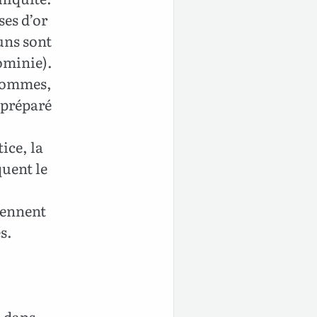
ses d’or
 uns sont
ominie).
 hommes,
, préparé
ice, la
quent le
rennent
s.
, dans