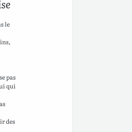
ise
s le
ins,
se pas
lui qui
as
ir des