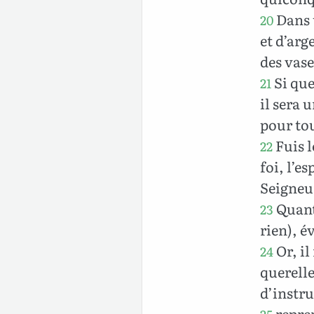
Dans u
20
et d’arge
des vase
Si que
21
il sera 
pour to
Fuis l
22
foi, l’e
Seigneu
Quant 
23
rien), é
Or, il
24
querelle
d’instru
repren