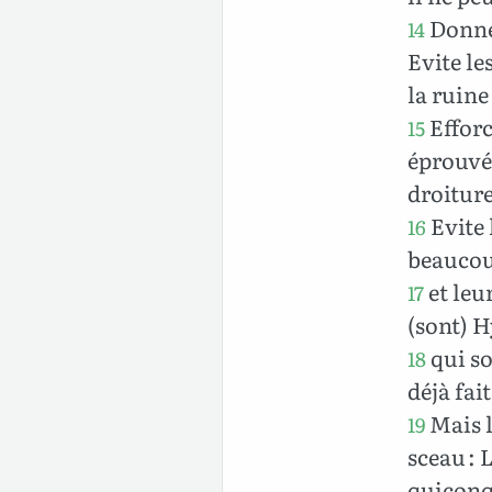
Donne 
14
Evite les
la ruine
Efforc
15
éprouvé,
droiture
Evite 
16
beaucou
et leu
17
(sont) H
qui so
18
déjà fai
Mais l
19
sceau : 
quiconq