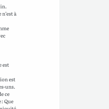
in.
e n’est à
omme
vec
 est
ion est
ues-uns.
de ce
e : Que
niquité.