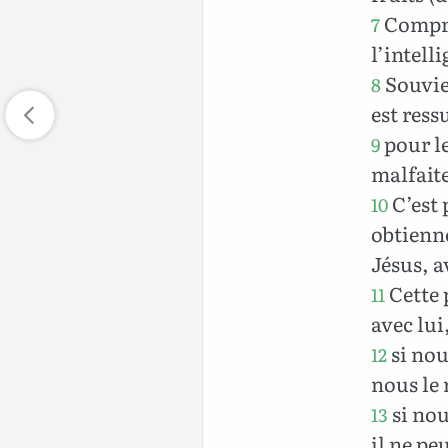
Compren
7
l’intell
Souvien
8
est ress
pour le
9
malfaite
C’est 
10
obtienne
Jésus, a
Cette 
11
avec lui
si nou
12
nous le 
si nou
13
il ne pe