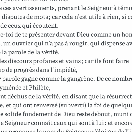
ces avertissements, prenant le Seigneur à témo
 disputes de mots ; car cela n’est utile à rien, si c
 de ceux qui écoutent.
e-toi de te présenter devant Dieu comme un h
 un ouvrier qui n’a pas à rougir, qui dispense a
 la parole de la vérité.
les discours profanes et vains ; car ils font faire
p de progrès dans l’impiété,
r parole gagne comme la gangrène. De ce nombre
yménée et Philète,
nt déchus de la vérité, en disant que la résurrect
te, et qui ont renversé (subverti) la foi de quelq
e solide fondement de Dieu reste debout, muni 
Le Seigneur connaît ceux qui sont à lui : et encor
ue prononce le nom du Seigneur s’éloigne de l’i