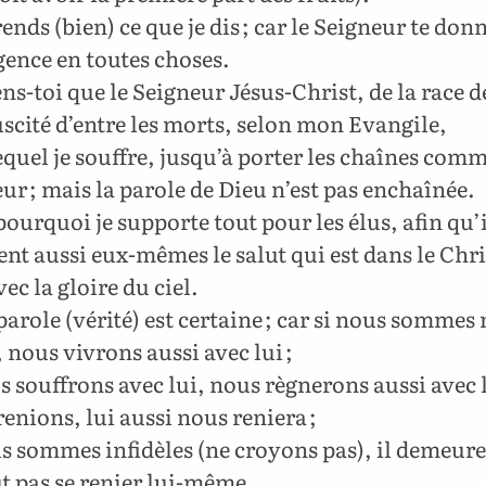
ds (bien) ce que je dis ; car le Seigneur te don
igence en toutes choses.
s-toi que le Seigneur Jésus-Christ, de la race d
uscité d’entre les morts, selon mon Evangile,
quel je souffre, jusqu’à porter les chaînes com
ur ; mais la parole de Dieu n’est pas enchaînée.
pourquoi je supporte tout pour les élus, afin qu’i
nt aussi eux-mêmes le salut qui est dans le Chri
vec la gloire du ciel.
parole (vérité) est certaine ; car si nous sommes
, nous vivrons aussi avec lui ;
s souffrons avec lui, nous règnerons aussi avec lu
renions, lui aussi nous reniera ;
s sommes infidèles (ne croyons pas), il demeure 
ut pas se renier lui-même.