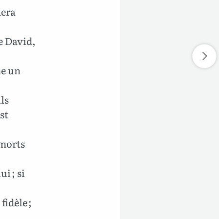
nera
e David,
me un
ls
st
 morts
i ; si
fidèle ;