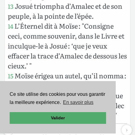
Josué triompha d’Amalec et de son
13
peuple, à la pointe de l’épée.
L’Éternel dit à Moïse : "Consigne
14
ceci, comme souvenir, dans le Livre et
inculque-le à Josué : ‘que je veux
effacer la trace d’Amalec de dessous les
cieux.’ "
Moïse érigea un autel, qu’il nomma :
15
"Dieu est ma bannière."
Et il dit : "Puisque sa main s’attaque
16
Ce site utilise des cookies pour vous garantir
la meilleure expérience.
En savoir plus
au trône de l’Éternel, guerre à Amalec
de par l’Éternel, de siècle en siècle !"
Valider