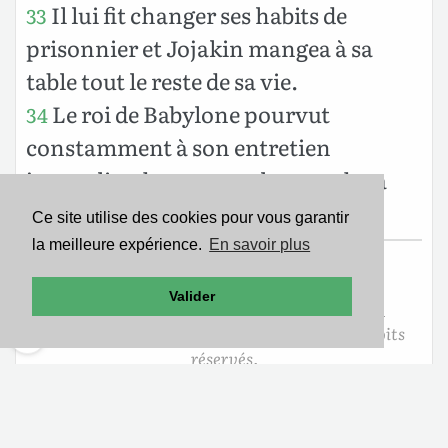
Il lui fit changer ses habits de
33
prisonnier et Jojakin mangea à sa
table tout le reste de sa vie.
Le roi de Babylone pourvut
34
constamment à son entretien
journalier durant tout le reste de sa
vie, jusqu’au jour de sa mort.
Ce site utilise des cookies pour vous garantir
la meilleure expérience.
En savoir plus
Texte de la Bible Version Segond 21
Valider
Copyright ©2007
Société Biblique de Genève
Reproduit avec aimable autorisation. Tous droits
réservés.
Mentions légales
-
Politique de confidentialité