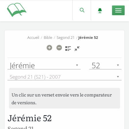
Men
Accueil
/
Bible
/
Segond 21
/
Jérémie 52
Jérémie
52
Segond 21 (S21) - 2007
Un clic sur un verset envoie vers le comparateur
de versions.
Jérémie 52
Segond 21