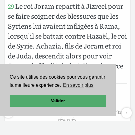
Le roi Joram repartit à Jizreel pour
29
se faire soigner des blessures que les
Syriens lui avaient infligées à Rama,
lorsqu’il se battait contre Hazaël, le roi
de Syrie. Achazia, fils de Joram et roi
de Juda, descendit alors pour voir
Joram, le fils d’Achab, à Jizreel, parce
qu’il était blessé.
Ce site utilise des cookies pour vous garantir
la meilleure expérience.
En savoir plus
Texte de la Bible Version Segond 21
Valider
Copyright ©2007
Société Biblique de Genève
Reproduit avec aimable autorisation. Tous droits
réservés.