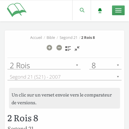
Men
Accueil
/
Bible
/
Segond 21
/
2 Rois 8
2 Rois
8
Segond 21 (S21) - 2007
Un clic sur un verset envoie vers le comparateur
de versions.
2 Rois 8
Segond 21