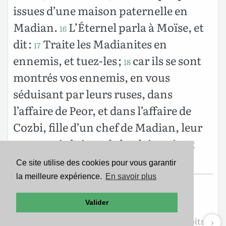
issues d’une maison paternelle en
Madian.
L’Éternel parla à Moïse, et
16
dit :
Traite les Madianites en
17
ennemis, et tuez-les ;
car ils se sont
18
montrés vos ennemis, en vous
séduisant par leurs ruses, dans
l’affaire de Peor, et dans l’affaire de
Cozbi, fille d’un chef de Madian, leur
sœur, tuée le jour de la plaie qui eut
lieu à l’occasion de Peor.
Ce site utilise des cookies pour vous garantir
la meilleure expérience.
En savoir plus
Texte de la Nouvelle Édition de Genève
Valider
Copyright ©1979
Société Biblique de Genève
Reproduit avec aimable autorisation. Tous droits