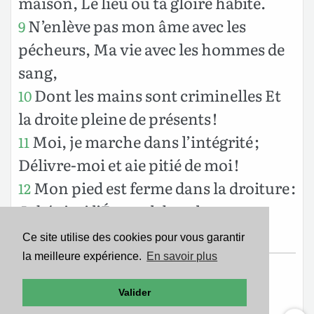
maison, Le lieu où ta gloire habite.
N’enlève pas mon âme avec les
9
pécheurs, Ma vie avec les hommes de
sang,
Dont les mains sont criminelles Et
10
la droite pleine de présents !
Moi, je marche dans l’intégrité ;
11
Délivre-moi et aie pitié de moi !
Mon pied est ferme dans la droiture :
12
Je bénirai l’Éternel dans les
assemblées.
Ce site utilise des cookies pour vous garantir
la meilleure expérience.
En savoir plus
Texte de la Nouvelle Édition de Genève
Valider
Copyright ©1979
Société Biblique de Genève