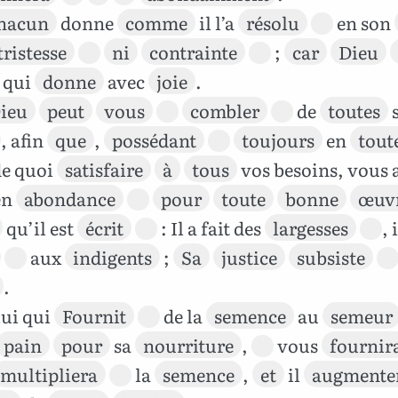
hacun
donne
comme
il l’a
résolu
en son
tristesse
ni
contrainte
;
car
Dieu
 qui
donne
avec
joie
.
ieu
peut
vous
combler
de
toutes
s
, afin
que
,
possédant
toujours
en
tout
de quoi
satisfaire
à
tous
vos besoins, vous 
en
abondance
pour
toute
bonne
œuv
qu’il est
écrit
: Il a fait des
largesses
, 
aux
indigents
;
Sa
justice
subsiste
.
ui qui
Fournit
de la
semence
au
semeur
pain
pour
sa
nourriture
,
vous
fournir
multipliera
la
semence
,
et
il
augmente