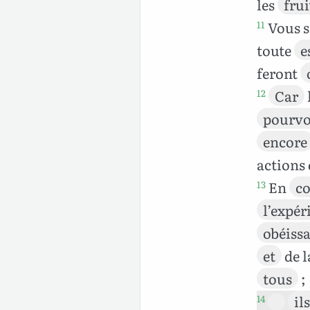
les
frui
Vous s
11
toute
e
feront
Car
12
pourvo
encore
actions
En
co
13
l’expér
obéiss
et
de 
tous
;
ils
14