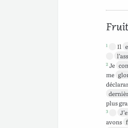
Fruit
Il
e
1
l’as
Je
con
2
me
glor
déclara
derniè
plus gr
J’
3
avons