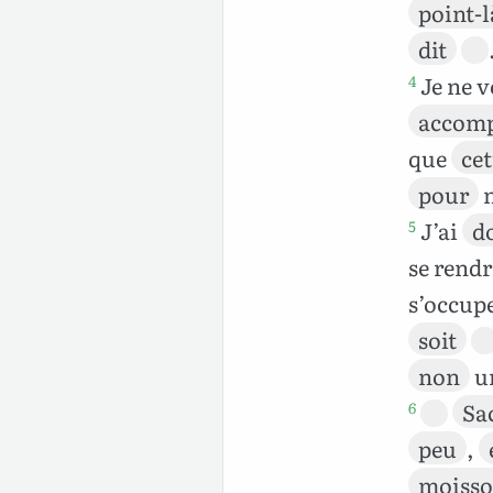
point-l
dit
Je ne 
4
accom
que
cet
pour
J’ai
d
5
se rend
s’occup
soit
non
u
Sa
6
peu
,
moisso