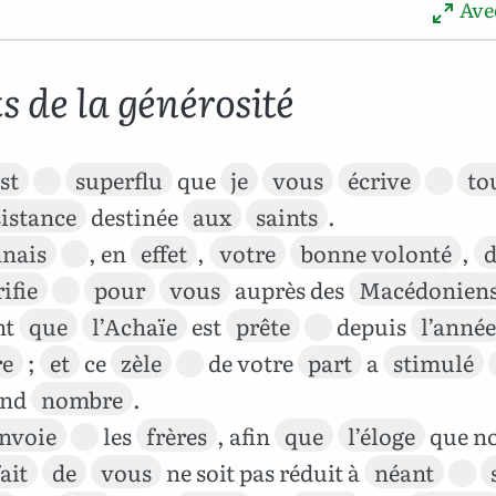
Avec
s de la générosité
st
superflu
que
je
vous
écrive
to
sistance
destinée
aux
saints
.
nais
, en
effet
,
votre
bonne volonté
,
d
ifie
pour
vous
auprès des
Macédonien
nt
que
l’Achaïe
est
prête
depuis
l’année
re
;
et
ce
zèle
de votre
part
a
stimulé
and
nombre
.
envoie
les
frères
, afin
que
l’éloge
que n
fait
de
vous
ne soit pas réduit à
néant