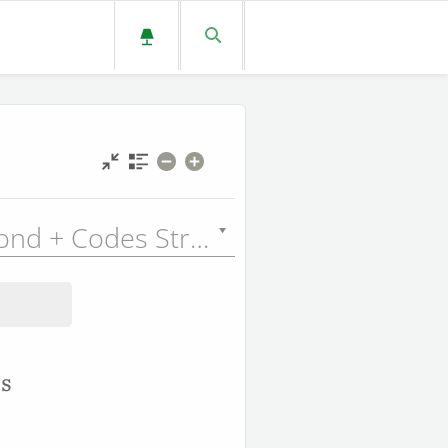
Louis Segond + Codes Strong (LSGSN) - 1910
s