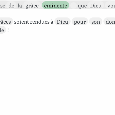
use
de
la
grâce
éminente
que
Dieu
vo
âces
soient rendues à
Dieu
pour
son
do
le
!