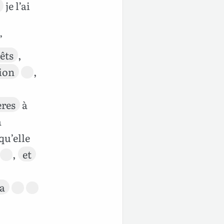
je l’ai
’
êts
,
ion
,
ères
à
à
 qu’elle
,
et
a