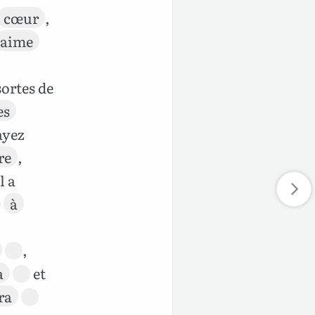
cœur
,
aime
ortes de
es
ayez
re
,
il a
à
,
a
et
ra