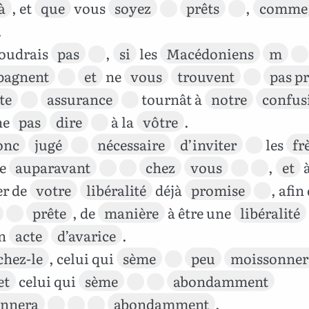
à
, et
que
vous
soyez
prêts
,
comme
.
voudrais
pas
,
si
les
Macédoniens
m
pagnent
et
ne
vous
trouvent
pas pr
te
assurance
tournât à
notre
confus
ne
pas
dire
à la
vôtre
.
onc
jugé
nécessaire
d’inviter
les
fr
re
auparavant
chez
vous
,
et
er de
votre
libéralité
déjà
promise
, afin
prête
, de
manière
à être une
libéralité
n
acte
d’avarice
.
chez-le
, celui qui
sème
peu
moissonner
et
celui qui
sème
abondamment
nnera
abondamment
.