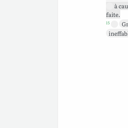
à ca
faite.
Gr
15
ineffab