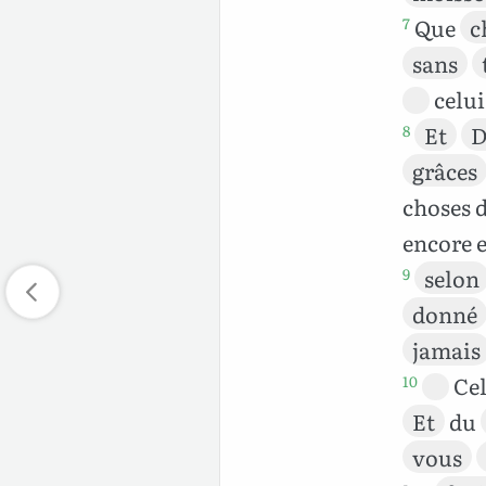
Que
c
7
sans
celui
Et
D
8
grâces
choses 
encore 
selon
9
donné
jamais
Cel
10
Et
du
vous