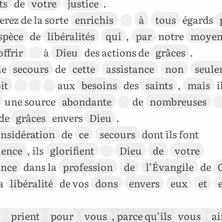
ts
de
votre
justice
.
erez de la sorte
enrichis
à
tous
égards
spèce
de
libéralités
qui
,
par
notre
moye
offrir
à
Dieu
des actions de
grâces
.
le
secours
de
cette
assistance
non
seule
it
aux
besoins
des
saints
,
mais
i
une source
abondante
de
nombreuses
 de
grâces
envers
Dieu
.
nsidération
de
ce
secours
dont ils font
ience
, ils
glorifient
Dieu
de
votre
ance
dans la
profession
de
l’Évangile
de
la
libéralité
de vos
dons
envers
eux
et
prient
pour
vous
, parce qu’ils
vous
a