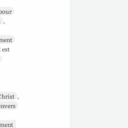
pour
n
,
ment
l est
Christ
,
envers
iment