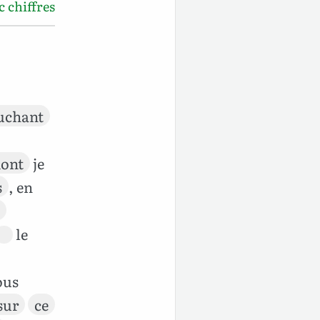
 chiffres
uchant
ont
je
s
, en
le
ous
sur
ce