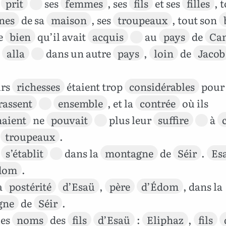
prit
ses
femmes
, ses
fils
et ses
filles
, 
nes
de sa
maison
, ses
troupeaux
, tout son
le
bien
qu’il avait
acquis
au
pays
de
Ca
n
alla
dans un autre
pays
,
loin
de
Jacob
urs
richesses
étaient trop
considérables
pour 
assent
ensemble
, et la
contrée
où ils
naient
ne
pouvait
plus leur
suffire
à
s
troupeaux
.
s’établit
dans la
montagne
de
Séir
.
Es
dom
.
a
postérité
d’Esaü
,
père
d’Édom
, dans la
gne
de
Séir
.
les
noms
des
fils
d’Esaü
:
Eliphaz
,
fils