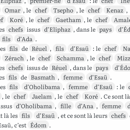
’Eliphaz
,
premier-né
d’Esaü
: le
chef
Th
Omar
, le
chef
Tsepho
, le
chef
Kenaz
,
ef
Koré
, le
chef
Gaetham
, le
chef
Amal
les
chefs
issus
d’Eliphaz
, dans le
pays
d’É
fils
d’Ada
.
les
fils
de
Réuel
,
fils
d’Esaü
: le
chef
Na
Zérach
, le
chef
Schamma
, le
chef
Miz
les
chefs
issus de
Réuel
, dans le
pays
d’Éd
les
fils
de
Basmath
,
femme
d’Esaü
.
les
fils
d’Oholibama
,
femme
d’Esaü
: le
, le
chef
Jaelam
, le
chef
Koré
. Ce sont là
issus
d’Oholibama
,
fille
d’Ana
,
femme
t là les
fils
d’Esaü
, et ce sont là leurs
chefs
Esaü, c’est
Édom
.