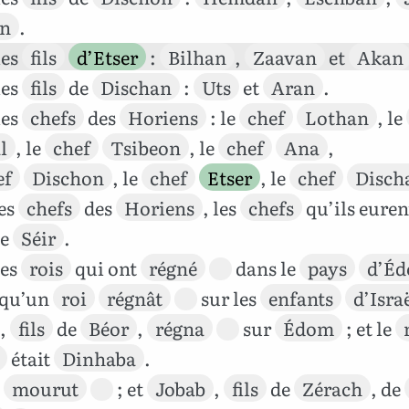
en
.
les
fils
d’Etser
:
Bilhan
,
Zaavan
et
Akan
les
fils
de
Dischan
:
Uts
et
Aran
.
les
chefs
des
Horiens
: le
chef
Lothan
, le
l
, le
chef
Tsibeon
, le
chef
Ana
,
ef
Dischon
, le
chef
Etser
, le
chef
Disch
les
chefs
des
Horiens
, les
chefs
qu’ils euren
e
Séir
.
les
rois
qui ont
régné
dans le
pays
d’É
qu’un
roi
régnât
sur les
enfants
d’Isra
,
fils
de
Béor
,
régna
sur
Édom
; et le
était
Dinhaba
.
mourut
; et
Jobab
,
fils
de
Zérach
, de