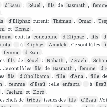
d’Esaü
;
Réuel
,
fils
de
Basmath
,
femm
.
ls
d’Eliphaz
furent :
Théman
,
Omar
,
Tse
am
et
Kenaz
.
imna
était la
concubine
d’Eliphaz
,
fils
d
fanta
à
Eliphaz
Amalek
. Ce sont là les
fi
,
femme
d’Esaü
.
les
fils
de
Réuel
:
Nahath
,
Zérach
,
Scha
. Ce sont là les
fils
de
Basmath
,
femme
d’
les
fils
d’Oholibama
,
fille
d’Ana
,
fille
d
n
,
femme
d’Esaü
: elle
enfanta
à
Esaü
,
Jaelam
et
Koré
.
les chefs de
tribus
issues des
fils
d’Esaü
.Voi