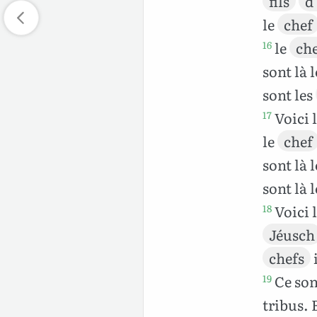
fils
d
le
chef
le
ch
16
sont là 
sont les
Voici 
17
le
chef
sont là 
sont là 
Voici 
18
Jéusch
chefs
Ce son
19
tribus. 