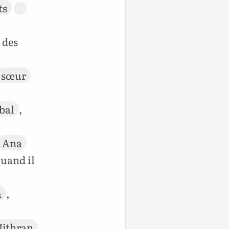
ts
des
sœur
bal
,
Ana
quand il
a
,
Jithran