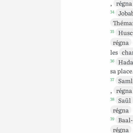
,
régna
Joba
34
Théman
Hus
35
régna
les
cha
Had
36
sa place
Saml
37
,
régna
Saül
38
régna
Baal
39
régna