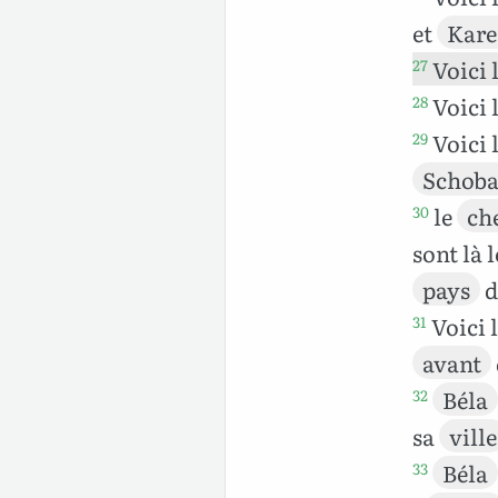
et
Kar
Voici 
27
Voici 
28
Voici 
29
Schoba
le
ch
30
sont là 
pays
d
Voici 
31
avant
Béla
32
sa
ville
Béla
33