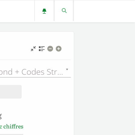
Louis Segond + Codes Strong (LSGSN) - 1910
g
 chiffres