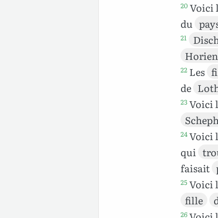
Voici 
20
du
pay
Disc
21
Horien
Les
f
22
de
Lot
Voici 
23
Schep
Voici 
24
qui
tro
faisait
Voici 
25
fille
Voici 
26