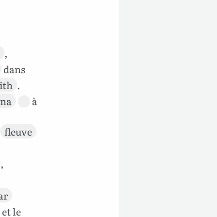
,
dans
ith
.
gna
à
fleuve
,
ar
 et le