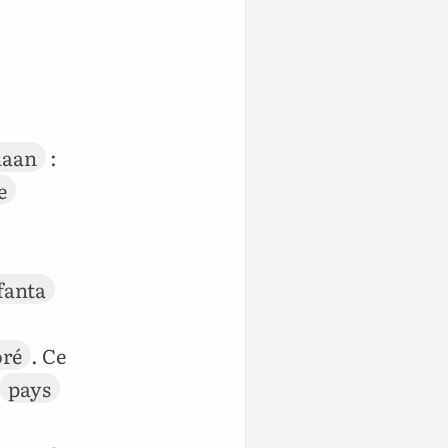
naan
:
e
fanta
ré
. Ce
pays