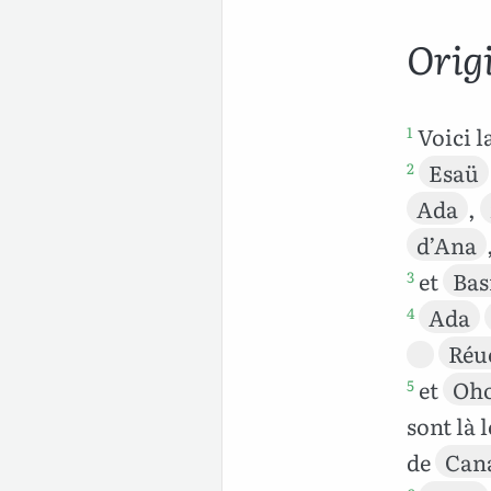
Orig
Voici l
1
Esaü
2
Ada
,
d’Ana
et
Ba
3
Ada
4
Réu
et
Oh
5
sont là 
de
Can