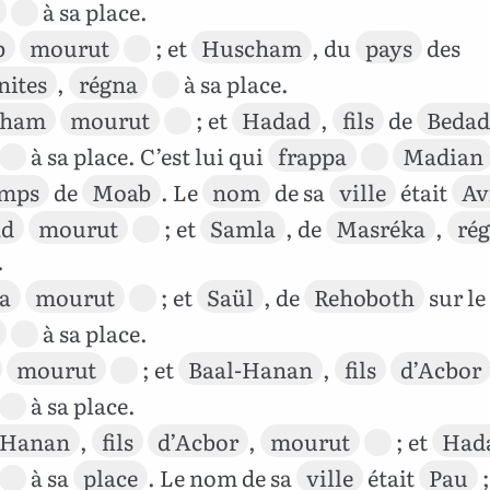
à sa place.
b
mourut
; et
Huscham
, du
pays
des
ites
,
régna
à sa place.
cham
mourut
; et
Hadad
,
fils
de
Bedad
à sa place. C’est lui qui
frappa
Madian
mps
de
Moab
. Le
nom
de sa
ville
était
Av
ad
mourut
; et
Samla
, de
Masréka
,
ré
.
a
mourut
; et
Saül
, de
Rehoboth
sur le
à sa place.
mourut
; et
Baal-Hanan
,
fils
d’Acbor
à sa place.
-Hanan
,
fils
d’Acbor
,
mourut
; et
Had
à sa
place
. Le nom de sa
ville
était
Pau
;