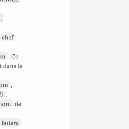
.
chef
an
. Ce
t dans le
dom
,
ël
.
nom
de
Botsra