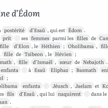
ine d’Édom
a
postérité
d’Esaü
, qui est
Édom
.
prit
ses
femmes
parmi les
filles
de
Ca
fille
d’Elon
, le
Héthien
;
Oholibama
,
fill
,
fille
de
Tsibeon
, le
Hévien
;
smath
,
fille
d’Ismaël
,
sœur
de
Nebajoth
.
enfanta
à
Esaü
Eliphaz
;
Basmath
en
el
;
olibama
enfanta
Jéusch
,
Jaelam
et
Ko
les
fils
d’Esaü
, qui lui
naquirent
dans le
aan
.