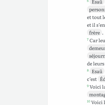
Esaü
6
person
et tout 
et il s’e
frère
.
Car le
7
demeur
séjour
de leur
Esaü
8
c’est
É
Voici l
9
monta
Voici 
10