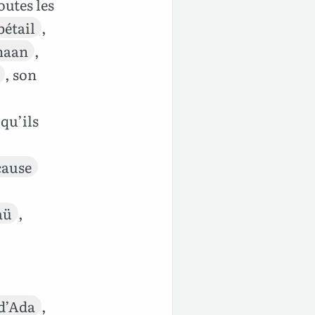
toutes les
bétail
,
naan
,
, son
qu’ils
cause
aü
,
d’Ada
,