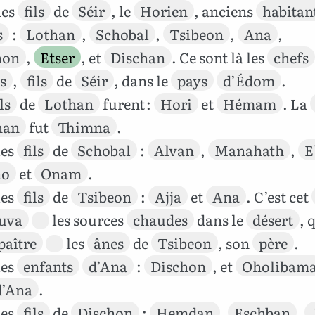
les
fils
de
Séir
, le
Horien
, anciens
habitan
s
:
Lothan
,
Schobal
,
Tsibeon
,
Ana
,
hon
,
Etser
, et
Dischan
. Ce sont là les
chefs
s
,
fils
de
Séir
, dans le
pays
d’Édom
.
ils
de
Lothan
furent :
Hori
et
Hémam
. La
han
fut
Thimna
.
les
fils
de
Schobal
:
Alvan
,
Manahath
,
E
ho
et
Onam
.
les
fils
de
Tsibeon
:
Ajja
et
Ana
. C’est cet
uva
les sources
chaudes
dans le
désert
, 
paître
les
ânes
de
Tsibeon
, son
père
.
les
enfants
d’Ana
:
Dischon
, et
Oholibam
d’Ana
.
les
fils
de
Dischon
:
Hemdan
,
Eschban
,