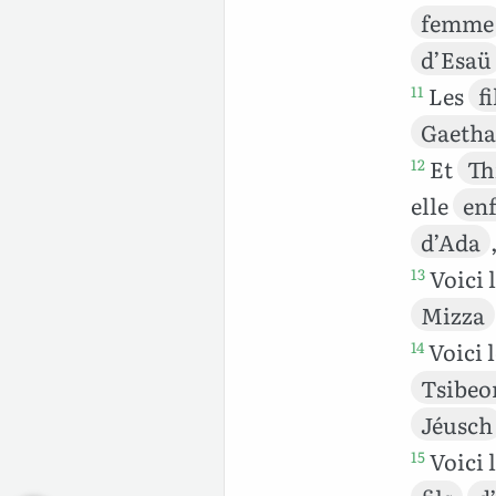
femme
d’Esaü
Les
fi
11
Gaeth
Et
Th
12
elle
en
d’Ada
Voici 
13
Mizza
Voici 
14
Tsibeo
Jéusch
Voici 
15