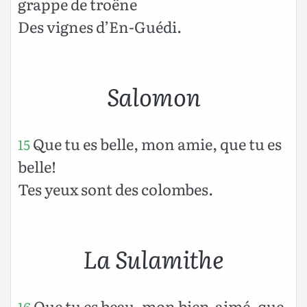
grappe de troëne
Des vignes d’En-Guédi.
Salomon
Que tu es belle, mon amie, que tu es
15
belle!
Tes yeux sont des colombes.
La Sulamithe
Que tu es beau, mon bien-aimé, que
16