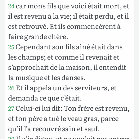
car mons fils que voici était mort, et
24
il est revenu à la vie; il était perdu, et il
est retrouvé. Et ils commencèrent à
faire grande chère.
Cependant son fils aîné était dans
25
les champs; et comme il revenait et
s’approchait de la maison, il entendit
la musique et les danses.
Et il appela un des serviteurs, et
26
demanda ce que c’était.
Celui-ci lui dit: Ton frère est revenu,
27
et ton père a tué le veau gras, parce
qu’il l’a recouvré sain et sauf.
Il s’indigna, et ne voulait pas entrer.
28