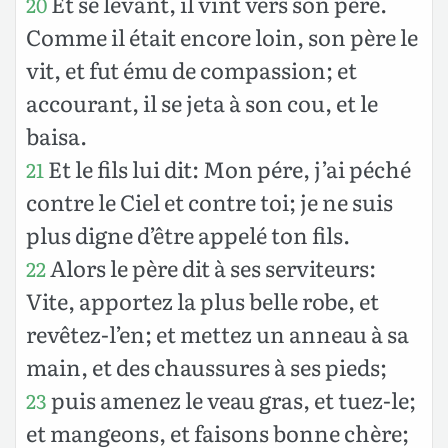
Et se levant, il vint vers son père.
20
Comme il était encore loin, son père le
vit, et fut ému de compassion; et
accourant, il se jeta à son cou, et le
baisa.
Et le fils lui dit: Mon pére, j’ai péché
21
contre le Ciel et contre toi; je ne suis
plus digne d’être appelé ton fils.
Alors le père dit à ses serviteurs:
22
Vite, apportez la plus belle robe, et
revêtez-l’en; et mettez un anneau à sa
main, et des chaussures à ses pieds;
puis amenez le veau gras, et tuez-le;
23
et mangeons, et faisons bonne chère;