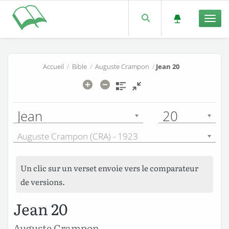
Men
Accueil
/
Bible
/
Auguste Crampon
/
Jean 20
Jean
20
Auguste Crampon (CRA) - 1923
Un clic sur un verset envoie vers le comparateur
de versions.
Jean 20
Auguste Crampon