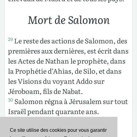
Mort de Salomon
Le reste des actions de Salomon, des
29
premières aux dernières, est écrit dans
les Actes de Nathan le prophète, dans
la Prophétie d’Ahias, de Silo, et dans
les Visions du voyant Addo sur
Jéroboam, fils de Nabat.
Salomon régna à Jérusalem sur tout
30
Israël pendant quarante ans.
Puis Salomon se coucha avec ses
31
pères et on l’enterra dans la cité de
Ce site utilise des cookies pour vous garantir