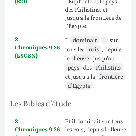
(S21)
l’Euphrate et le pays
des Philistins, et
jusqu’à la frontière de
l’Égypte.
2
Il
dominait
sur
Chroniques 9.26
tous les
rois
, depuis
(LSGSN)
le
fleuve
jusqu’au
pays
des
Philistins
et jusqu’à la
frontière
d’Égypte
.
Les Bibles d'étude
2
Et il dominait sur tous
Chroniques 9.26
les rois, depuis le fleuve