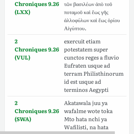
Chroniques 9.26
τῶν βασιλέων ἀπὸ τοῦ
(LXX)
ποταμοῦ καὶ ἕως γῆς
ἀλλοφύλων καὶ ἕως ὁρίου
Αἰγύπτου.
2
exercuit etiam
Chroniques 9.26
potestatem super
(VUL)
cunctos reges a fluvio
Eufraten usque ad
terram Philisthinorum
id est usque ad
terminos Aegypti
2
Akatawala juu ya
Chroniques 9.26
wafalme wote toka
(SWA)
Mto hata nchi ya
Wafilisti, na hata