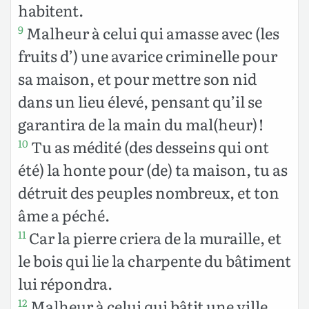
habitent.
Malheur à celui qui amasse avec (les
9
fruits d’) une avarice criminelle pour
sa maison, et pour mettre son nid
dans un lieu élevé, pensant qu’il se
garantira de la main du mal(heur) !
Tu as médité (des desseins qui ont
10
été) la honte pour (de) ta maison, tu as
détruit des peuples nombreux, et ton
âme a péché.
Car la pierre criera de la muraille, et
11
le bois qui lie la charpente du bâtiment
lui répondra.
Malheur à celui qui bâtit une ville
12