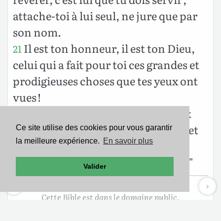
attache-toi à lui seul, ne jure que par
son nom.
Il est ton honneur, il est ton Dieu,
21
celui qui a fait pour toi ces grandes et
prodigieuses choses que tes yeux ont
vues !
Tes ancêtres étaient soixante-dix
22
âmes quand ils vinrent en Égypte ; et
Ce site utilise des cookies pour vous garantir
la meilleure expérience.
En savoir plus
maintenant l’Éternel, ton Dieu, t’a
multiplié comme les étoiles du ciel."
Valider
Cette Bible est dans le domaine public.