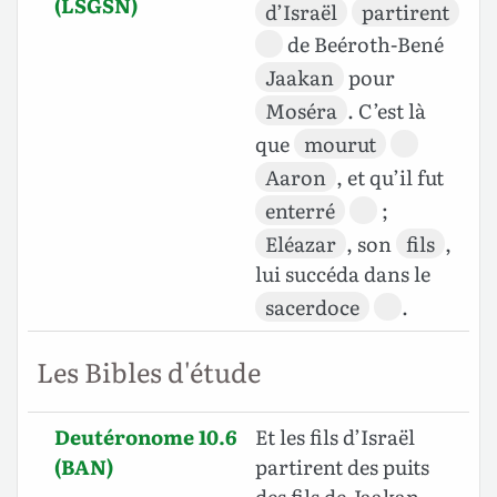
(LSGSN)
d’Israël
partirent
de Beéroth-Bené
Jaakan
pour
Moséra
. C’est là
que
mourut
Aaron
, et qu’il fut
enterré
;
Eléazar
, son
fils
,
lui succéda dans le
sacerdoce
.
Les Bibles d'étude
Deutéronome 10.6
Et les fils d’Israël
(BAN)
partirent des puits
des fils de Jaakan