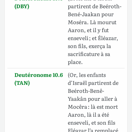
(DBY)
partirent de Beéroth-
Bené-Jaakan pour
Moséra. Là mourut
Aaron, et il y fut
enseveli ; et Éléazar,
son fils, exerça la
sacrificature à sa
place.
Deutéronome 10.6
(Or, les enfants
(TAN)
d’Israël partirent de
Beéroth-Benê-
Yaakân pour aller à
Mocêra : là est mort
Aaron, là il a été
enseveli, et son fils
Eléazar l’a remplacé