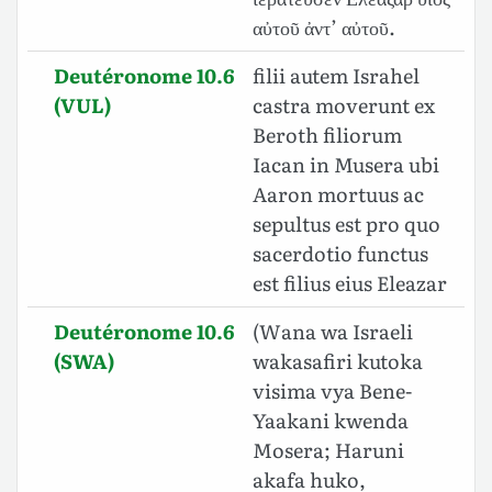
αὐτοῦ ἀντ’ αὐτοῦ.
Deutéronome 10.6
filii autem Israhel
(VUL)
castra moverunt ex
Beroth filiorum
Iacan in Musera ubi
Aaron mortuus ac
sepultus est pro quo
sacerdotio functus
est filius eius Eleazar
Deutéronome 10.6
(Wana wa Israeli
(SWA)
wakasafiri kutoka
visima vya Bene-
Yaakani kwenda
Mosera; Haruni
akafa huko,