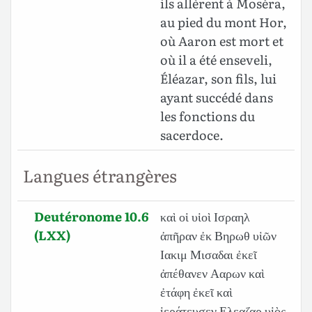
ils allèrent à Moséra,
au pied du mont Hor,
où Aaron est mort et
où il a été enseveli,
Éléazar, son fils, lui
ayant succédé dans
les fonctions du
sacerdoce.
Langues étrangères
Deutéronome 10.6
καὶ οἱ υἱοὶ Ισραηλ
(LXX)
ἀπῆραν ἐκ Βηρωθ υἱῶν
Ιακιμ Μισαδαι ἐκεῖ
ἀπέθανεν Ααρων καὶ
ἐτάφη ἐκεῖ καὶ
ἱεράτευσεν Ελεαζαρ υἱὸς