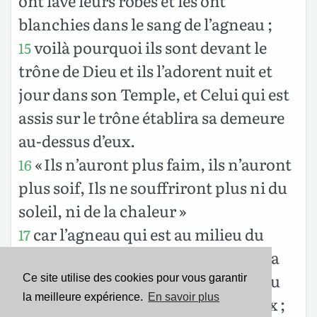
ont lavé leurs robes et les ont
blanchies dans le sang de l’agneau ;
voilà pourquoi ils sont devant le
15
trône de Dieu et ils l’adorent nuit et
jour dans son Temple, et Celui qui est
assis sur le trône établira sa demeure
au-dessus d’eux.
« Ils n’auront plus faim, ils n’auront
16
plus soif, Ils ne souffriront plus ni du
soleil, ni de la chaleur »
car l’agneau qui est au milieu du
17
trône « les fera paître et les conduira
aux eaux, sources de la vie » et « Dieu
Ce site utilise des cookies pour vous garantir
la meilleure expérience.
En savoir plus
essuiera toutes larmes de leurs yeux ;