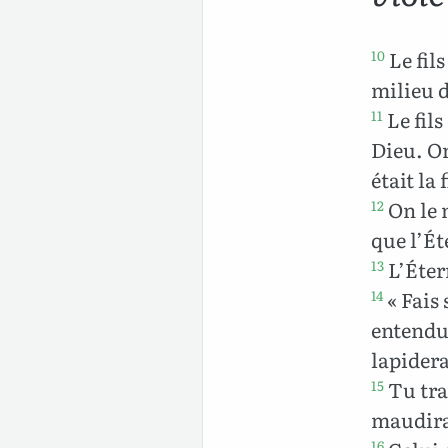
Le fil
10
milieu d
Le fil
11
Dieu. On
était la 
On le 
12
que l’Ét
L’Étern
13
« Fais
14
entendu 
lapidera
Tu tran
15
maudira
16