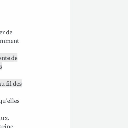
er de
stamment
ente de
s
u fil des
qu’elles
aux.
arine.