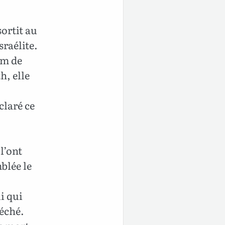
ortit au
sraélite.
om de
h, elle
claré ce
l’ont
blée le
i qui
éché.