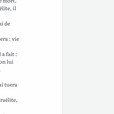
e mort.
lite, il
i de
ra : vie
a fait :
on lui
n
ui tuera
raélite,