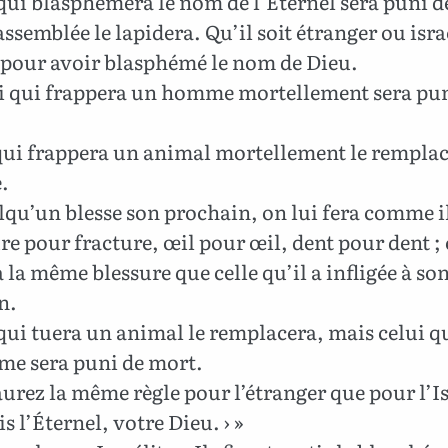
qui blasphémera le nom de l’Éternel sera puni d
assemblée le lapidera. Qu’il soit étranger ou israé
pour avoir blasphémé le nom de Dieu.
i qui frappera un homme mortellement sera pun
qui frappera un animal mortellement le remplace
.
lqu’un blesse son prochain, on lui fera comme il 
re pour fracture, œil pour œil, dent pour dent ; 
a la même blessure que celle qu’il a infligée à so
n.
qui tuera un animal le remplacera, mais celui q
e sera puni de mort.
urez la même règle pour l’étranger que pour l’Is
is l’Éternel, votre Dieu. › »