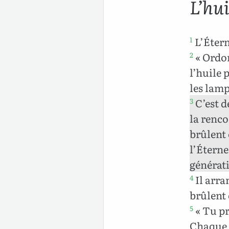
L’hui
L’Étern
1
« Ordon
2
l’huile 
les lamp
C’est d
3
la renco
brûlent
l’Éterne
générat
Il arra
4
brûlent
« Tu pr
5
Chaque g