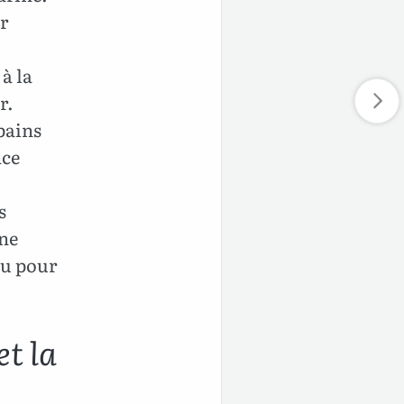
ur
à la
r.
pains
nce
s
une
feu pour
t la