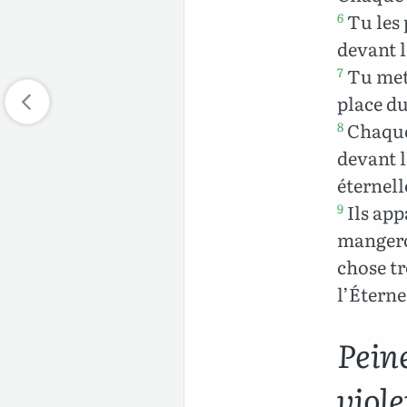
Tu les p
6
devant l
Tu mett
7
place d
Chaque 
8
devant l
éternell
Ils app
9
mangeron
chose tr
l’Éterne
Pein
viol