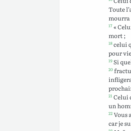
Celui 
Toute l’
mourra 
« Celu
17
mort ;
celui 
18
pour vie
Si que
19
fractu
20
infliger
prochai
Celui 
21
un homm
Vous a
22
car je su
23