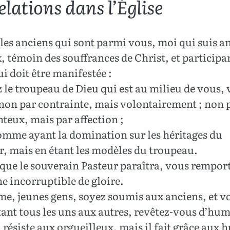
elations dans l’Église
 les anciens qui sont parmi vous, moi qui suis a
, témoin des souffrances de Christ, et participan
ui doit être manifestée :
 le troupeau de Dieu qui est au milieu de vous, 
 non par contrainte, mais volontairement ; non
teux, mais par affection ;
mme ayant la domination sur les héritages du
, mais en étant les modèles du troupeau.
que le souverain Pasteur paraîtra, vous remport
e incorruptible de gloire.
e, jeunes gens, soyez soumis aux anciens, et v
nt tous les uns aux autres, revêtez-vous d’humi
 résiste aux orgueilleux, mais il fait grâce aux 