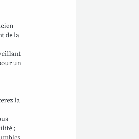
ncien
t de la
veillant
 pour un
erez la
ous
lité ;
humbles.