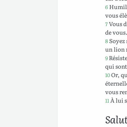
Humili
6
vous élè
Vous dé
7
de vous
Soyez s
8
un lion 
Résiste
9
qui sont
Or, qu
10
éternell
vous ren
À lui s
11
Salu