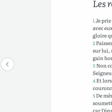
Les r
Je prie
1
avec eux
gloire q
Paissez
2
sur lui,
gain hon
Non co
3
Seigneur
Et lors
4
couronn
De mêm
5
soumetta
car Dieu