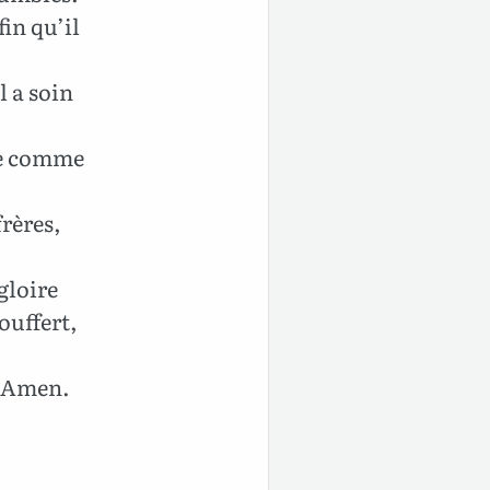
in qu’il
l a soin
ôde comme
frères,
gloire
ouffert,
 ! Amen.