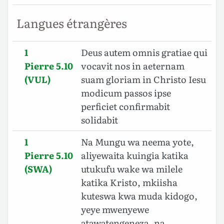
Langues étrangères
1
Deus autem omnis gratiae qui
Pierre 5.10
vocavit nos in aeternam
(VUL)
suam gloriam in Christo Iesu
modicum passos ipse
perficiet confirmabit
solidabit
1
Na Mungu wa neema yote,
Pierre 5.10
aliyewaita kuingia katika
(SWA)
utukufu wake wa milele
katika Kristo, mkiisha
kuteswa kwa muda kidogo,
yeye mwenyewe
atawatengeneza, na