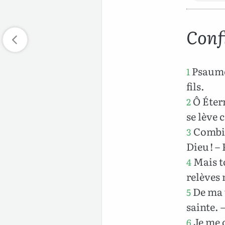
Conf
Psaume 
1
fils.
Ô Éter
2
se lève 
Combien
3
Dieu ! –
Mais to
4
relèves 
De ma v
5
sainte. 
Je me c
6