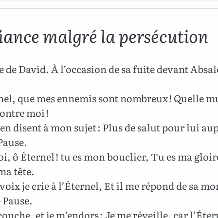
iance malgré la persécution
de David. À l’occasion de sa fuite devant Absa
nel, que mes ennemis sont nombreux ! Quelle m
contre moi !
 disent à mon sujet : Plus de salut pour lui aup
 Pause.
i, ô Éternel ! tu es mon bouclier, Tu es ma gloire
ma tête.
oix je crie à l’Éternel, Et il me répond de sa m
– Pause.
ouche, et je m’endors ; Je me réveille, car l’Éter