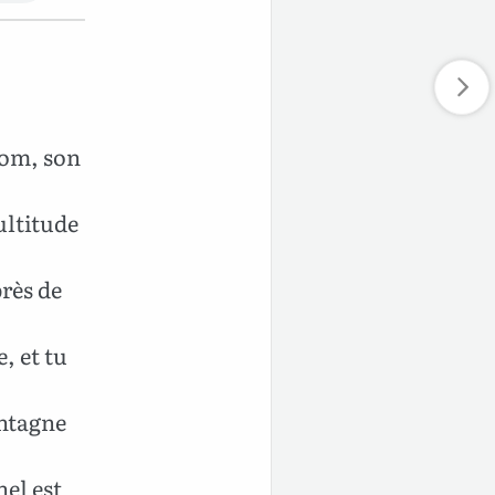
lom, son
ultitude
rès de
, et tu
ontagne
nel est