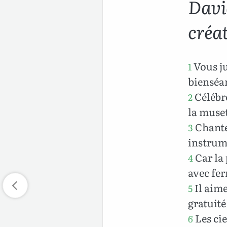
David
créat
Vous ju
1
bienséa
Célébre
2
la muset
Chante
3
instrume
Car la 
4
avec fe
Il aime 
5
gratuité
Les cie
6