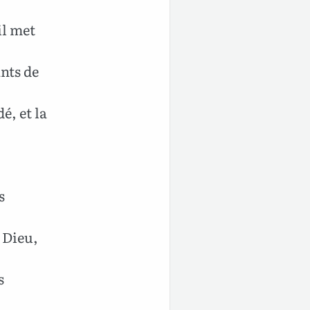
il met
ants de
dé, et la
s
e Dieu,
s