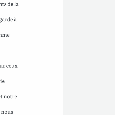
nts de la
garde à
omme
sur ceux
vie
et notre
e nous