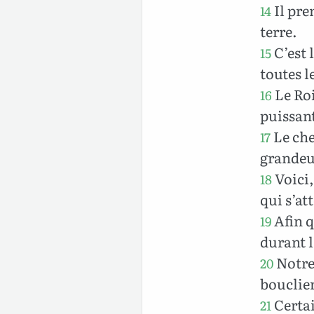
Il pre
14
terre.
C’est 
15
toutes l
Le Roi
16
puissant
Le che
17
grandeur
Voici,
18
qui s’at
Afin q
19
durant 
Notre 
20
bouclier
Certai
21