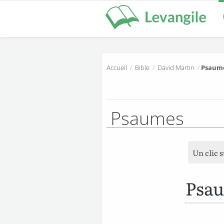
Accueil
/
Bible
/
David Martin
/
Psaume
Psaumes
Un clic 
Psa