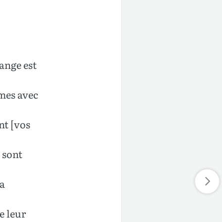
uange est
umes avec
nt [vos
 sont
la
e leur