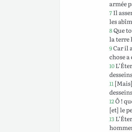
armée pa
Il ass
7
les abîm
Que tou
8
la terre
Car il a
9
chose a
L’Éter
10
desseins
[Mais] 
11
desseins
Ô ! qu
12
[et] le p
L’Éter
13
hommes