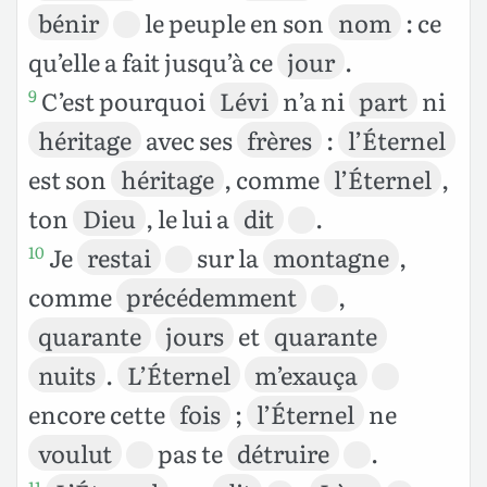
bénir
le peuple en son
nom
: ce
qu’elle a fait jusqu’à ce
jour
.
C’est pourquoi
Lévi
n’a ni
part
ni
9
héritage
avec ses
frères
:
l’Éternel
est son
héritage
, comme
l’Éternel
,
ton
Dieu
, le lui a
dit
.
Je
restai
sur la
montagne
,
10
comme
précédemment
,
quarante
jours
et
quarante
nuits
.
L’Éternel
m’exauça
encore cette
fois
;
l’Éternel
ne
voulut
pas te
détruire
.