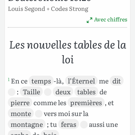
Louis Segond + Codes Strong
Avec chiffres
Les nouvelles tables de la
loi
En ce
temps
-là,
l’Éternel
me
dit
1
:
Taille
deux
tables
de
pierre
comme les
premières
, et
monte
vers moi sur la
montagne
; tu
feras
aussi une
arche
de
bois
.