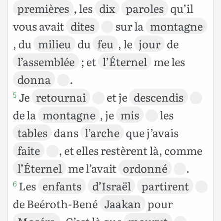
premières
, les
dix
paroles
qu’il
vous avait
dites
sur la
montagne
, du
milieu
du
feu
, le
jour
de
l’assemblée
; et
l’Éternel
me les
donna
.
Je
retournai
et je
descendis
5
de la
montagne
, je
mis
les
tables
dans
l’arche
que j’avais
faite
, et elles restèrent là, comme
l’Éternel
me l’avait
ordonné
.
Les
enfants
d’Israël
partirent
6
de Beéroth-Bené
Jaakan
pour