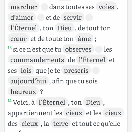
marcher
dans toutes ses
voies
,
d’aimer
et de
servir
l’Éternel
, ton
Dieu
, de tout ton
cœur
et de toute ton
âme
;
si ce n’est que tu
observes
les
13
commandements
de
l’Éternel
et
ses
lois
que je te
prescris
aujourd’hui
, afin que tu sois
heureux
?
Voici, à
l’Éternel
, ton
Dieu
,
14
appartiennent les
cieux
et les
cieux
des
cieux
, la
terre
et tout ce qu’elle