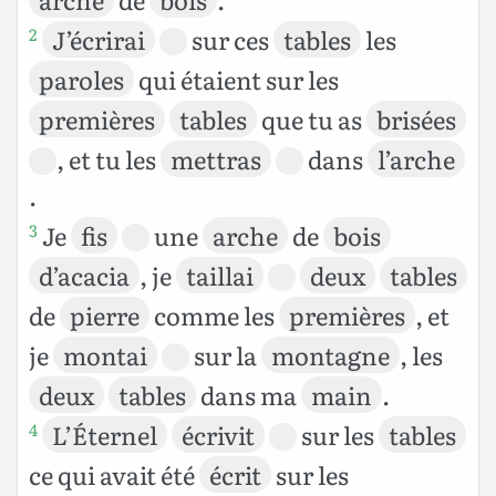
J’écrirai
sur ces
tables
les
2
paroles
qui étaient sur les
premières
tables
que tu as
brisées
, et tu les
mettras
dans
l’arche
.
Je
fis
une
arche
de
bois
3
d’acacia
, je
taillai
deux
tables
de
pierre
comme les
premières
, et
je
montai
sur la
montagne
, les
deux
tables
dans ma
main
.
L’Éternel
écrivit
sur les
tables
4
ce qui avait été
écrit
sur les