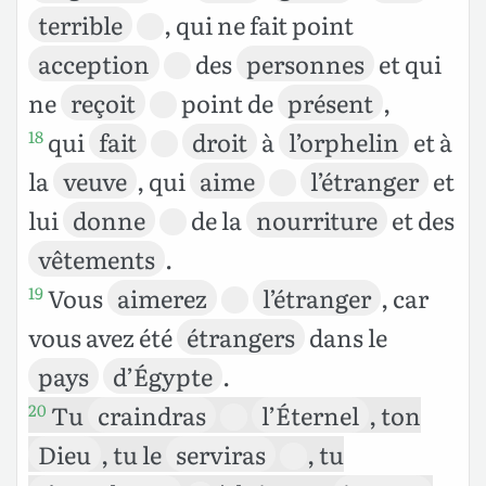
terrible
, qui ne fait point
acception
des
personnes
et qui
ne
reçoit
point de
présent
,
qui
fait
droit
à
l’orphelin
et à
18
la
veuve
, qui
aime
l’étranger
et
lui
donne
de la
nourriture
et des
vêtements
.
Vous
aimerez
l’étranger
, car
19
vous avez été
étrangers
dans le
pays
d’Égypte
.
Tu
craindras
l’Éternel
, ton
20
Dieu
, tu le
serviras
, tu