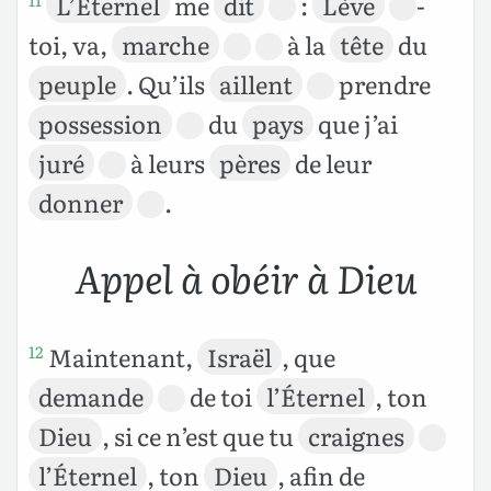
L’Éternel
me
dit
:
Lève
-
11
toi, va,
marche
à la
tête
du
peuple
. Qu’ils
aillent
prendre
possession
du
pays
que j’ai
juré
à leurs
pères
de leur
donner
.
Appel à obéir à Dieu
Maintenant,
Israël
, que
12
demande
de toi
l’Éternel
, ton
Dieu
, si ce n’est que tu
craignes
l’Éternel
, ton
Dieu
, afin de