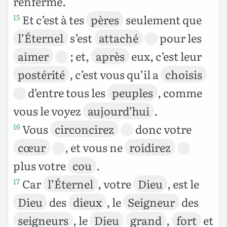
renferme.
Et c’est à tes
pères
seulement que
15
l’Éternel
s’est
attaché
pour les
aimer
; et,
après
eux, c’est leur
postérité
, c’est vous qu’il a
choisis
d’entre tous les
peuples
, comme
vous le voyez
aujourd’hui
.
Vous
circoncirez
donc votre
16
cœur
, et vous ne
roidirez
plus votre
cou
.
Car
l’Éternel
, votre
Dieu
, est le
17
Dieu
des
dieux
, le
Seigneur
des
seigneurs
, le
Dieu
grand
,
fort
et