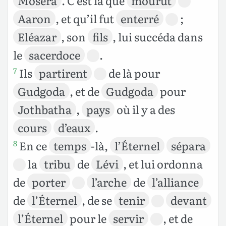
Moséra
. C’est là que
mourut
Aaron
, et qu’il fut
enterré
;
Eléazar
, son
fils
, lui succéda dans
le
sacerdoce
.
Ils
partirent
de là pour
7
Gudgoda
, et de
Gudgoda
pour
Jothbatha
,
pays
où il y a des
cours
d’eaux
.
En ce
temps
-là,
l’Éternel
sépara
8
la
tribu
de
Lévi
, et lui ordonna
de
porter
l’arche
de
l’alliance
de
l’Éternel
, de se
tenir
devant
l’Éternel
pour le
servir
, et de