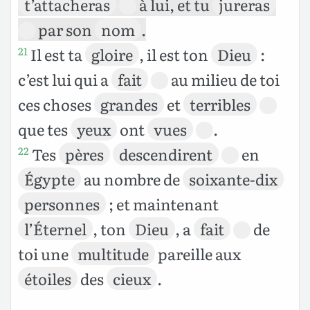
t’attacheras
à lui, et tu
jureras
par son
nom
.
Il est ta
gloire
, il est ton
Dieu
:
21
c’est lui qui a
fait
au milieu de toi
ces choses
grandes
et
terribles
que tes
yeux
ont
vues
.
Tes
pères
descendirent
en
22
Égypte
au nombre de
soixante-dix
personnes
; et maintenant
l’Éternel
, ton
Dieu
, a
fait
de
toi une
multitude
pareille aux
étoiles
des
cieux
.