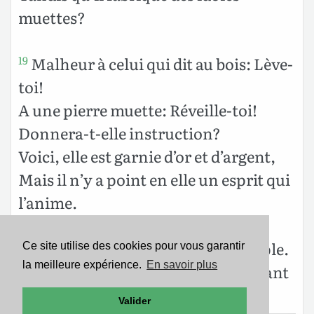
muettes?
Malheur à celui qui dit au bois: Lève-
19
toi!
A une pierre muette: Réveille-toi!
Donnera-t-elle instruction?
Voici, elle est garnie d’or et d’argent,
Mais il n’y a point en elle un esprit qui
l’anime.
L’Éternel est dans son saint temple.
20
Ce site utilise des cookies pour vous garantir
la meilleure expérience.
En savoir plus
Que toute la terre fasse silence devant
lui!
Valider