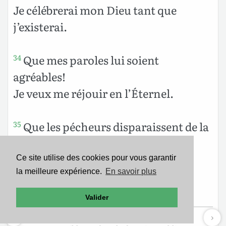
Je célébrerai mon Dieu tant que
j’existerai.
Que mes paroles lui soient
34
agréables!
Je veux me réjouir en l’Éternel.
Que les pécheurs disparaissent de la
35
terre,
Et que les méchants ne soient plus!
Ce site utilise des cookies pour vous garantir
la meilleure expérience.
En savoir plus
Mon âme, bénis l’Éternel!
Louez l’Éternel!
Valider