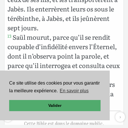
Jabès. Ils enterrèrent leurs os sous le
térébinthe, à Jabès, et ils jeûnèrent
sept jours.
Saül mourut, parce qu’il se rendit
13
coupable d’infidélité envers l’Éternel,
dont il n’observa point la parole, et
parce qu’il interrogea et consulta ceux
qui évoquent les morts.
Il ne consulta point l’Éternel; alors
14
Ce site utilise des cookies pour vous garantir
la meilleure expérience.
En savoir plus
l’Éternel le fit mourir, et transféra la
royauté à David, fils d’Isaï.
Valider
Cette Bible est dans le domaine public.