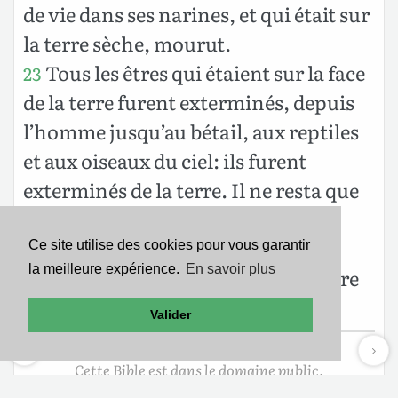
de vie dans ses narines, et qui était sur
la terre sèche, mourut.
Tous les êtres qui étaient sur la face
23
de la terre furent exterminés, depuis
l’homme jusqu’au bétail, aux reptiles
et aux oiseaux du ciel: ils furent
exterminés de la terre. Il ne resta que
Noé, et ce qui était avec lui dans
l’arche.
Ce site utilise des cookies pour vous garantir
la meilleure expérience.
En savoir plus
Les eaux furent grosses sur la terre
24
pendant cent cinquante jours.
Valider
Cette Bible est dans le domaine public.