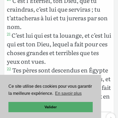
C’est l’Éternel, ton Dieu, que tu
craindras, c’est lui que serviras ; tu
t’attacheras à lui et tu jureras par son
nom.
C’est lui qui est ta louange, et c’est lui
21
qui est ton Dieu, lequel a fait pour
ces
choses grandes et terribles que tes
yeux ont vues.
Tes pères sont descendus en Égypte
22
[au nombre de] soixante et dix âmes, et
maintenant l’Éternel, ton Dieu, t’a fait
Ce site utilise des cookies pour vous garantir
la meilleure expérience.
En savoir plus
devenir comme les étoiles des cieux en
multitude.
Valider