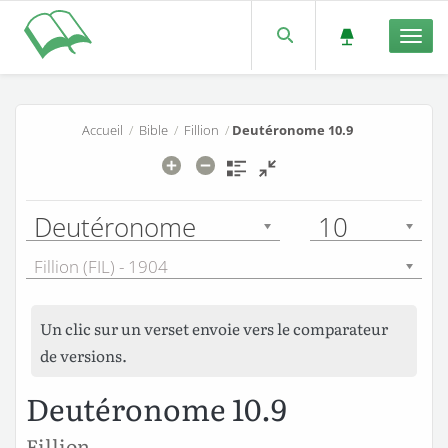
Men
Accueil
/
Bible
/
Fillion
/
Deutéronome 10.9
Deutéronome
10
Fillion (FIL) - 1904
Un clic sur un verset envoie vers le comparateur
de versions.
Deutéronome 10.9
Fillion