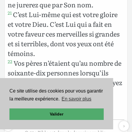
ne jurerez que par Son nom.
C’est Lui-même qui est votre gloire
21
et votre Dieu. C’est Lui qui a fait en
votre faveur ces merveilles si grandes
et si terribles, dont vos yeux ont été
témoins.
Vos pères n’étaient qu’au nombre de
22
soixante-dix personnes lorsqu’ils
descendirent en Egypte; et vous voyez
maintenant que le Seigneur votre
Ce site utilise des cookies pour vous garantir
la meilleure expérience.
En savoir plus
Dieu vous a multipliés comme les
étoiles du ciel.
Valider