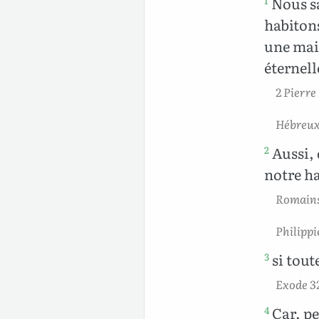
Nous sa
1
habitons
une mais
éternell
2 Pierre 
Hébreux
Aussi, 
2
notre ha
Romains
Philippi
si tout
3
Exode 3
Car, pe
4