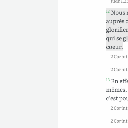
Jude 1.2
Nous 
12
auprès 
glorifie
qui se g
coeur.
2 Corint
2 Corint
En eff
13
mêmes, 
c’est po
2 Corint
2 Corint