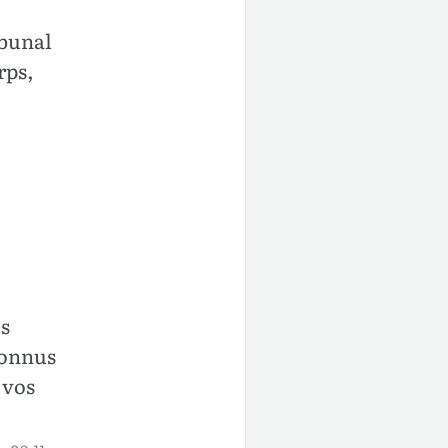
ibunal
rps,
us
connus
 vos