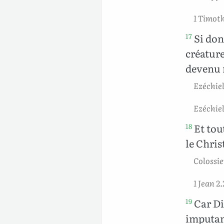
1 Timoth
Si don
17
créature
devenu 
Ezéchiel
Ezéchiel
Et tout
18
le Chris
Colossie
1 Jean 2.
Car Di
19
imputant