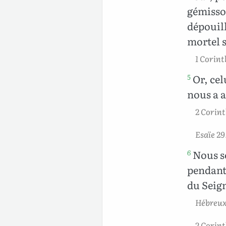
gémisson
dépouill
mortel s
1 Corint
Or, cel
5
nous a a
2 Corint
Esaïe 29
Nous so
6
pendant
du Seig
Hébreux 
2 Corint