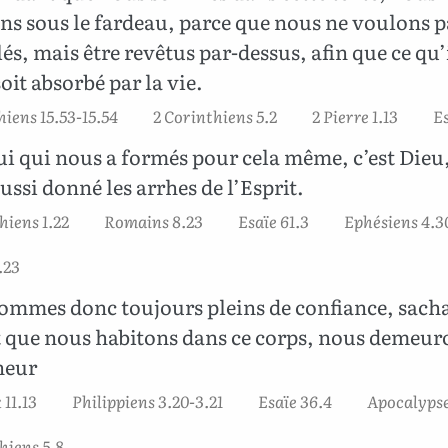
s sous le fardeau, parce que nous ne voulons p
és, mais être revêtus par-dessus, afin que ce qu’i
oit absorbé par la vie.
hiens 15.53-15.54
2 Corinthiens 5.2
2 Pierre 1.13
Es
ui qui nous a formés pour cela même, c’est Dieu
ussi donné les arrhes de l’Esprit.
hiens 1.22
Romains 8.23
Esaïe 61.3
Ephésiens 4.3
.23
mmes donc toujours pleins de confiance, sach
 que nous habitons dans ce corps, nous demeur
neur
11.13
Philippiens 3.20-3.21
Esaïe 36.4
Apocalypse
hiens 5.8