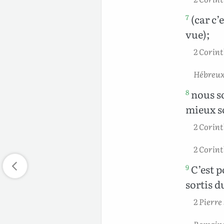
(car c’
7
vue);
2 Corint
Hébreux 
nous so
8
mieux so
2 Corint
2 Corint
C’est p
9
sortis d
2 Pierre