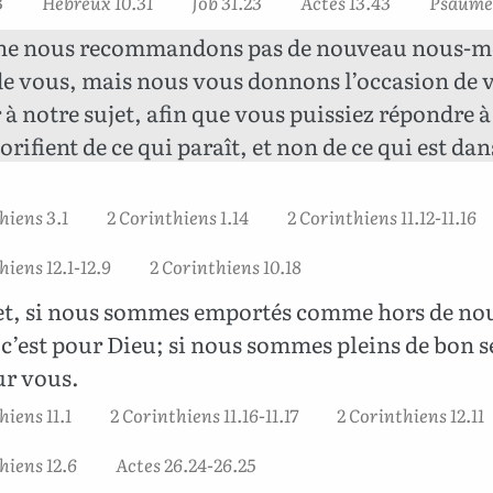
3
Hébreux 10.31
Job 31.23
Actes 13.43
Psaumes
ne nous recommandons pas de nouveau nous-
de vous, mais nous vous donnons l’occasion de 
r à notre sujet, afin que vous puissiez répondre 
lorifient de ce qui paraît, et non de ce qui est dan
hiens 3.1
2 Corinthiens 1.14
2 Corinthiens 11.12-11.16
hiens 12.1-12.9
2 Corinthiens 10.18
et, si nous sommes emportés comme hors de no
c’est pour Dieu; si nous sommes pleins de bon s
ur vous.
hiens 11.1
2 Corinthiens 11.16-11.17
2 Corinthiens 12.11
hiens 12.6
Actes 26.24-26.25