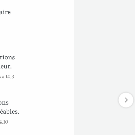
aire
erions
neur.
an 14.3
ons
réables.
4.10