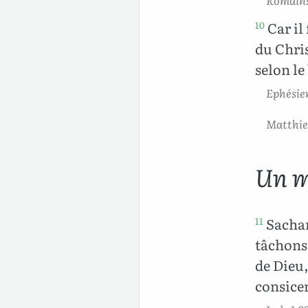
Romains
Car il
10
du Chris
selon le
Ephésie
Matthie
Un m
Sachan
11
tâchons
de Dieu
consice