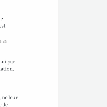
le
est
4.24
Lui par
iation.
 ne leur
e de