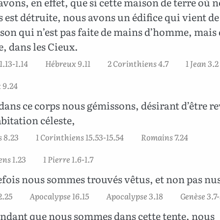
vons, en effet, que si cette maison de terre où 
 est détruite, nous avons un édifice qui vient de
on qui n’est pas faite de mains d’homme, mais 
e, dans les Cieux.
1.13-1.14
Hébreux 9.11
2 Corinthiens 4.7
1 Jean 3.2
 9.24
dans ce corps nous gémissons, désirant d’être re
bitation céleste,
 8.23
1 Corinthiens 15.53-15.54
Romains 7.24
ens 1.23
1 Pierre 1.6-1.7
efois nous sommes trouvés vêtus, et non pas nu
2.25
Apocalypse 16.15
Apocalypse 3.18
Genèse 3.7-
ndant que nous sommes dans cette tente, nous