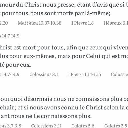
amour du Christ nous presse, étant d’avis que si 
t pour tous, tous sont morts par là-même;
2.20
Matthieu 10.37-10.38
1 Pierre 1.8
Hébreux 6.
14.7-14.9
hrist est mort pour tous, afin que ceux qui viven
plus pour eux-mêmes, mais pour Celui qui est mo
té pour eux.
14.7-14.9
Colossiens 3.1
1 Pierre 1.14-1.15
Colossie
pourquoi désormais nous ne connaissons plus 
 chair; et si nous avons connu le Christ selon la 
ant nous ne Le connaisssons plus.
ens 3.7-3.8
Colossiens 3.11
Galates 5.6
Galates 2.5