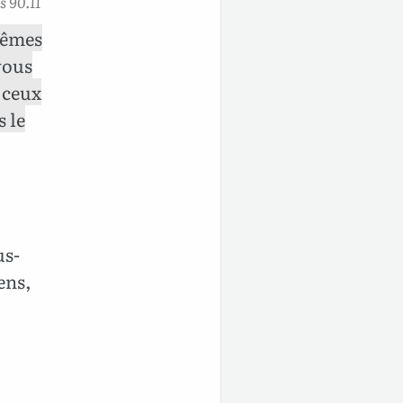
 90.11
mêmes
vous
à ceux
s le
us-
ens,