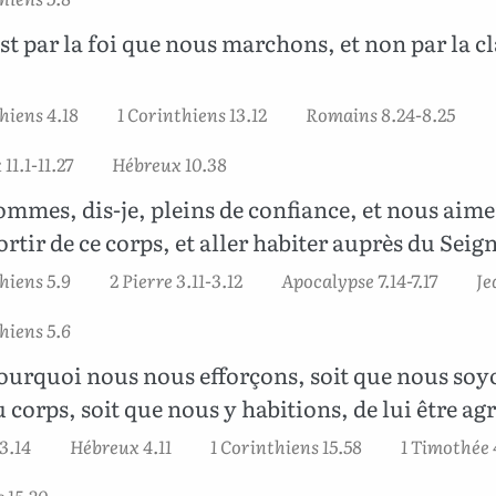
est par la foi que nous marchons, et non par la cl
hiens 4.18
1 Corinthiens 13.12
Romains 8.24-8.25
11.1-11.27
Hébreux 10.38
mmes, dis-je, pleins de confiance, et nous aim
rtir de ce corps, et aller habiter auprès du Seig
hiens 5.9
2 Pierre 3.11-3.12
Apocalypse 7.14-7.17
Je
hiens 5.6
ourquoi nous nous efforçons, soit que nous soy
u corps, soit que nous y habitions, de lui être ag
 3.14
Hébreux 4.11
1 Corinthiens 15.58
1 Timothée 