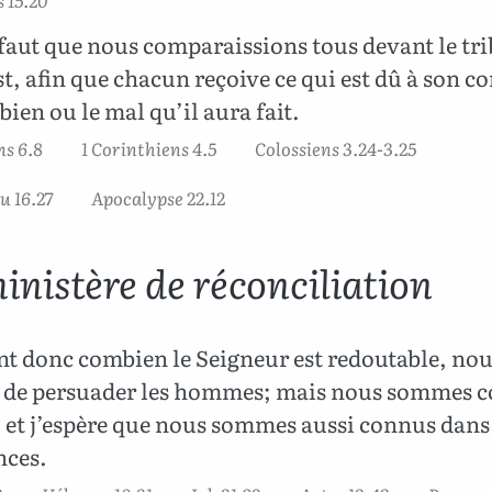
 15.20
 faut que nous comparaissions tous devant le tr
t, afin que chacun reçoive ce qui est dû à son co
 bien ou le mal qu’il aura fait.
ns 6.8
1 Corinthiens 4.5
Colossiens 3.24-3.25
u 16.27
Apocalypse 22.12
inistère de réconciliation
t donc combien le Seigneur est redoutable, no
 de persuader les hommes; mais nous sommes 
, et j’espère que nous sommes aussi connus dans
nces.