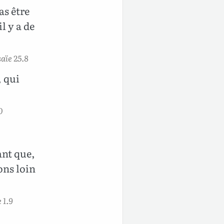
as être
l y a de
aïe 25.8
, qui
0
ant que,
ons loin
 1.9