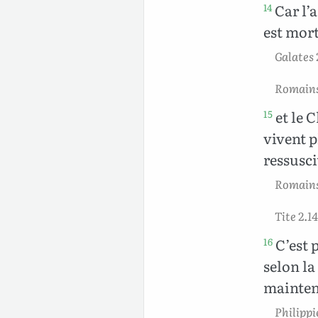
Car l’
14
est mor
Galates 
Romains 
et le C
15
vivent 
ressusci
Romains 
Tite 2.14
C’est 
16
selon la
mainten
Philippi