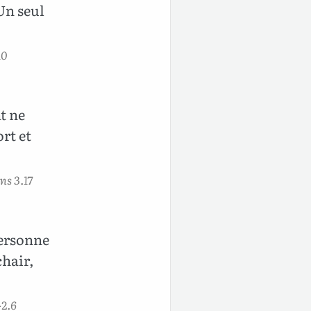
Un seul
10
t ne
rt et
ns 3.17
personne
chair,
-2.6