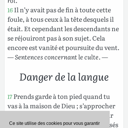
roi.
Il n’y avait pas de fin à toute cette
16
foule, à tous ceux à la tête desquels il
était. Et cependant les descendants ne
se réjouiront pas à son sujet. Cela
encore est vanité et poursuite du vent.
—
Sentences concernant le culte.
—
Danger de la langue
Prends garde à ton pied quand tu
17
vas à la maison de Dieu ; s’approcher
pour écouter vaut mieux que d’offrir
des victimes à la manière des insensés
Ce site utilise des cookies pour vous garantir