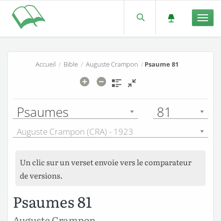
Men
Accueil
/
Bible
/
Auguste Crampon
/
Psaume 81
Psaumes
81
Auguste Crampon (CRA) - 1923
Un clic sur un verset envoie vers le comparateur
de versions.
Psaumes 81
Auguste Crampon