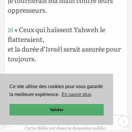
je tournerais ma main contre leurs
oppresseurs.
« Ceux qui haïssent Yahweh le
16
flatteraient,
et la durée
d’Israël
serait assurée pour
toujours.
Je le nourrirais de la fleur de
17
froment,
Ce site utilise des cookies pour vous garantir
la meilleure expérience.
En savoir plus
et je le rassasierais du miel du
rocher?»
Valider
Cette Bible est dans le domaine public.