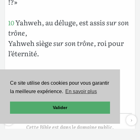
!?»
Yahweh, au déluge, est assis
sur son
10
trône,
Yahweh siège
sur son trône,
roi pour
l’éternité.
Yahweh donnera la force à son
11
peuple ;
Ce site utilise des cookies pour vous garantir
la meilleure expérience.
En savoir plus
Yahweh bénira son peuple en lui
donnant la paix.
Valider
Cette Bible est dans le domaine public.