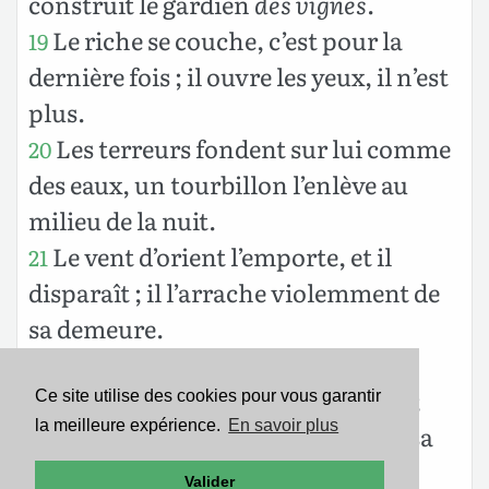
construit le gardien
des vignes
.
Le riche se couche, c’est pour la
19
dernière fois ; il ouvre les yeux, il n’est
plus.
Les terreurs fondent sur lui comme
20
des eaux, un tourbillon l’enlève au
milieu de la nuit.
Le vent d’orient l’emporte, et il
21
disparaît ; il l’arrache violemment de
sa demeure.
Dieu
lance sur lui
ses
traits sans
22
pitié, il fuit éperdu loin de sa main ;
Ce site utilise des cookies pour vous garantir
la meilleure expérience.
En savoir plus
on bat des mains à son sujet, de sa
23
demeure on siffle sur lui.
Valider