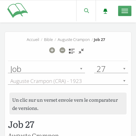
Men
Accueil
/
Bible
/
Auguste Crampon
/
Job 27
Job
27
Auguste Crampon (CRA) - 1923
Un clic sur un verset envoie vers le comparateur
de versions.
Job 27
Auguste Crampon