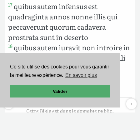
quibus autem infensus est
17
quadraginta annos nonne illis qui
peccaverunt quorum cadavera
prostrata sunt in deserto
quibus autem iuravit non introire in
18
requiem ipsius nisi illis qui increduli
fuerunt
Ce site utilise des cookies pour vous garantir
la meilleure expérience.
En savoir plus
et videmus quia non potuerunt
19
introire propter incredulitatem
Valider
Cette Bible est dans le domaine public.
Mentions légales
-
Politique de confidentialité