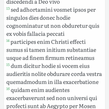
discedendi a Deo vivo
sed adhortamini vosmet ipsos per
13
singulos dies donec hodie
cognominatur ut non obduretur quis
ex vobis fallacia peccati
participes enim Christi effecti
14
sumus si tamen initium substantiae
usque ad finem firmum retineamus
dum dicitur hodie si vocem eius
15
audieritis nolite obdurare corda vestra
quemadmodum in illa exacerbatione
quidam enim audientes
16
exacerbaverunt sed non universi qui
profecti sunt ab Aegypto per Mosen