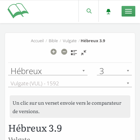
Men
Accueil
/
Bible
/
Vulgate
/
Hébreux 3.9
Hébreux
3
Vulgate (VUL) - 1592
Un clic sur un verset envoie vers le comparateur
de versions.
Hébreux 3.9
Vulgate