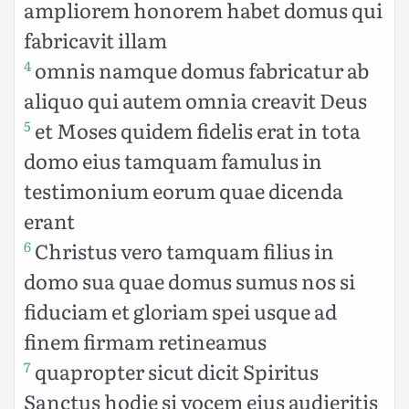
ampliorem honorem habet domus qui
fabricavit illam
omnis namque domus fabricatur ab
4
aliquo qui autem omnia creavit Deus
et Moses quidem fidelis erat in tota
5
domo eius tamquam famulus in
testimonium eorum quae dicenda
erant
Christus vero tamquam filius in
6
domo sua quae domus sumus nos si
fiduciam et gloriam spei usque ad
finem firmam retineamus
quapropter sicut dicit Spiritus
7
Sanctus hodie si vocem eius audieritis