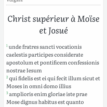
Christ supérieur à Moïse
et Josué
unde fratres sancti vocationis
1
caelestis participes considerate
apostolum et pontificem confessionis
nostrae Iesum
qui fidelis est ei qui fecit illum sicut et
2
Moses in omni domo illius
amplioris enim gloriae iste prae
3
Mose dignus habitus est quanto