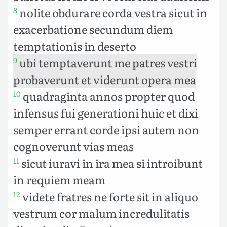
nolite obdurare corda vestra sicut in
8
exacerbatione secundum diem
temptationis in deserto
ubi temptaverunt me patres vestri
9
probaverunt et viderunt opera mea
quadraginta annos propter quod
10
infensus fui generationi huic et dixi
semper errant corde ipsi autem non
cognoverunt vias meas
sicut iuravi in ira mea si introibunt
11
in requiem meam
videte fratres ne forte sit in aliquo
12
vestrum cor malum incredulitatis