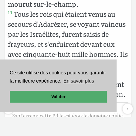
mourut sur-le-champ.
Tous les rois qui étaient venus au
19
secours d’Adarézer, se voyant vaincus
par les Israélites, furent saisis de
frayeurs, et s’enfuirent devant eux
avec cinquante-huit mille hommes. Ils
firent ensuite la paix avec les
Israélites, et leur furent assujettis.
Ce site utilise des cookies pour vous garantir
la meilleure expérience.
En savoir plus
Depuis ce temps les Syriens n’osèrent
plus prêter secours aux fils d’Ammon.
Valider
Sauf erreur, cette Bible est dans le domaine public.