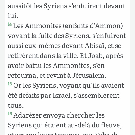
aussitôt les Syriens s’enfuirent devant
lui.
Les Ammonites (enfants d’Ammon)
14
voyant la fuite des Syriens, s’enfuirent
aussi eux-mêmes devant Abisaï, et se
retirèrent dans la ville. Et Joab, après
avoir battu les Ammonites, s’en
retourna, et revint à Jérusalem.
Or les Syriens, voyant qu’ils avaient
15
été défaits par Israël, s’assemblèrent
tous.
Adarézer envoya chercher les
16
Syriens qui étaient au-delà du fleuve,
et amena leurs troupes, que Sobach,