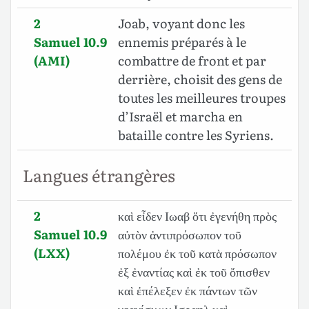
2
Joab, voyant donc les
Samuel 10.9
ennemis préparés à le
(AMI)
combattre de front et par
derrière, choisit des gens de
toutes les meilleures troupes
d’Israël et marcha en
bataille contre les Syriens.
Langues étrangères
2
καὶ εἶδεν Ιωαβ ὅτι ἐγενήθη πρὸς
Samuel 10.9
αὐτὸν ἀντιπρόσωπον τοῦ
(LXX)
πολέμου ἐκ τοῦ κατὰ πρόσωπον
ἐξ ἐναντίας καὶ ἐκ τοῦ ὄπισθεν
καὶ ἐπέλεξεν ἐκ πάντων τῶν
νεανίσκων Ισραηλ καὶ