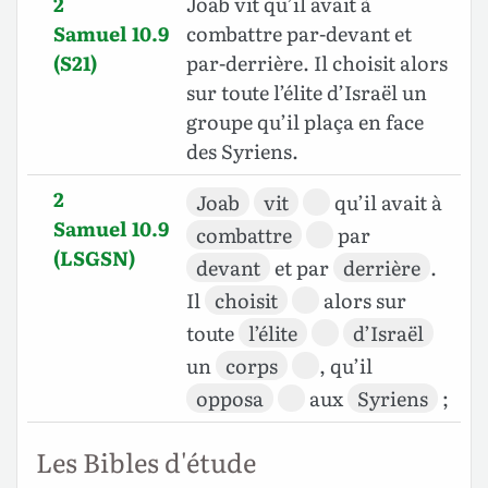
2
Joab vit qu’il avait à
Samuel 10.9
combattre par-devant et
(S21)
par-derrière. Il choisit alors
sur toute l’élite d’Israël un
groupe qu’il plaça en face
des Syriens.
2
Joab
vit
qu’il avait à
Samuel 10.9
combattre
par
(LSGSN)
devant
et par
derrière
.
Il
choisit
alors sur
toute
l’élite
d’Israël
un
corps
, qu’il
opposa
aux
Syriens
;
Les Bibles d'étude