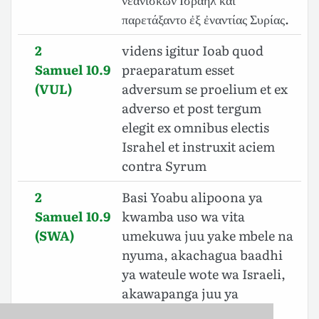
παρετάξαντο ἐξ ἐναντίας Συρίας.
2
videns igitur Ioab quod
Samuel 10.9
praeparatum esset
(VUL)
adversum se proelium et ex
adverso et post tergum
elegit ex omnibus electis
Israhel et instruxit aciem
contra Syrum
2
Basi Yoabu alipoona ya
Samuel 10.9
kwamba uso wa vita
(SWA)
umekuwa juu yake mbele na
nyuma, akachagua baadhi
ya wateule wote wa Israeli,
akawapanga juu ya
Washami;