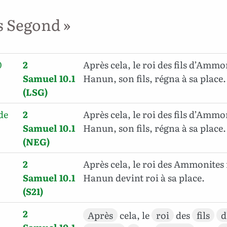
s Segond »
0
2
Après cela, le roi des fils d’Amm
Samuel 10.1
Hanun, son fils, régna à sa place.
(LSG)
de
2
Après cela, le roi des fils d’Amm
Samuel 10.1
Hanun, son fils, régna à sa place.
(NEG)
2
Après cela, le roi des Ammonites 
Samuel 10.1
Hanun devint roi à sa place.
(S21)
2
Après
cela, le
roi
des
fils