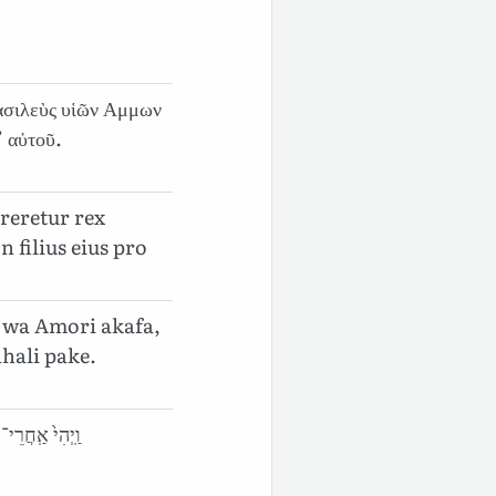
βασιλεὺς υἱῶν Αμμων
’ αὐτοῦ.
reretur rex
 filius eius pro
 wa Amori akafa,
hali pake.
וַֽיְהִי֙ אַֽחֲרֵי־כֵ