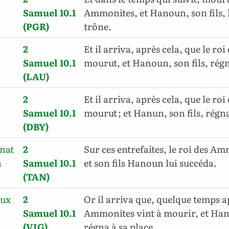
Samuel 10.1
Ammonites, et Hanoun, son fils, l
(PGR)
trône.
2
Et il arriva, après cela, que le ro
Samuel 10.1
mourut, et Hanoun, son fils, régn
(LAU)
2
Et il arriva, après cela, que le ro
Samuel 10.1
mourut ; et Hanun, son fils, régna
(DBY)
inat
2
Sur ces entrefaites, le roi des A
h
Samuel 10.1
et son fils Hanoun lui succéda.
(TAN)
oux
2
Or il arriva que, quelque temps ap
Samuel 10.1
Ammonites vint à mourir, et Hano
(VIG)
régna à sa place.