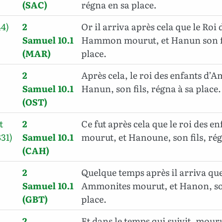
(SAC)
régna en sa place.
44)
2
Or il arriva après cela que le Roi 
Samuel 10.1
Hammon mourut, et Hanun son fi
(MAR)
place.
2
Après cela, le roi des enfants d
Samuel 10.1
Hanun, son fils, régna à sa place.
(OST)
t
2
Ce fut après cela que le roi des 
31)
Samuel 10.1
mourut, et Hanoune, son fils, rég
(CAH)
2
Quelque temps après il arriva que
Samuel 10.1
Ammonites
mourut, et Hanon, son
(GBT)
place.
2
Et dans le temps qui suivit, mouru