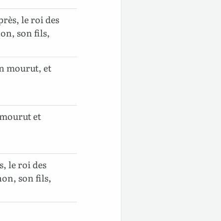
rès, le roi des
n, son fils,
on mourut, et
 mourut et
, le roi des
on, son fils,