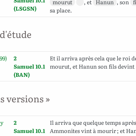
Samuel 10.1
mourut
, et
Hanun
, son
f
(LSGSN)
sa place.
 d'étude
99)
2
Et il arriva après cela que le roi
Samuel 10.1
mourut, et Hanun son fils devint r
(BAN)
es versions »
cy
2
Il arriva que quelque temps après 
Samuel 10.1
Ammonites vint à mourir ; et Han