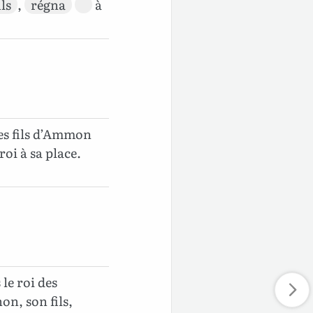
ils
,
régna
à
 des fils d’Ammon
oi à sa place.
le roi des
on, son fils,