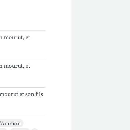
on mourut, et
on mourut, et
mourut et son fils
d’Ammon