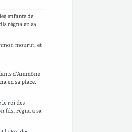
des enfants de
ls régna en sa
’Ammon mourut, et
enfants d’Ammône
na en sa place.
 le roi des
 fils, régna à sa
t le Roi des