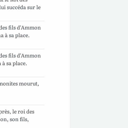
ui succéda sur le
i des fils d’Ammon
a à sa place.
i des fils d’Ammon
 à sa place.
mmonites mourut,
rès, le roi des
n, son fils,