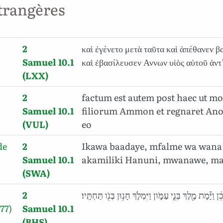
trangères
2
καὶ ἐγένετο μετὰ ταῦτα καὶ ἀπέθανεν 
Samuel 10.1
καὶ ἐβασίλευσεν Αννων υἱὸς αὐτοῦ ἀντ
(LXX)
2
factum est autem post haec ut mo
Samuel 10.1
filiorum Ammon et regnaret Anon
(VUL)
eo
de
2
Ikawa baadaye, mfalme wa wana
Samuel 10.1
akamiliki Hanuni, mwanawe, ma
(SWA)
2
֔ן וַיָּ֕מָת מֶ֖לֶךְ בְּנֵ֣י עַמֹּ֑ון וַיִּמְלֹ֛ךְ חָנ֥וּן בְּנֹ֖ו תַּחְתָּֽיו׃
77)
Samuel 10.1
(BHS)