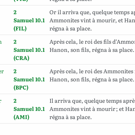
2
Or il arriva que, quelque temps ap
Samuel 10.1
Ammonites vint à mourir, et Hano
(FIL)
régna à sa place.
n
2
Après cela, le roi des fils d’Amm
Samuel 10.1
Hanon, son fils, régna à sa place.
(CRA)
er
2
Après cela, le roi des Ammonites
Samuel 10.1
Hanon, son fils, régna à sa place.
(BPC)
r
2
Il arriva que, quelque temps après
Samuel 10.1
Ammonites vint à mourir ; et Han
(AMI)
régna à sa place.