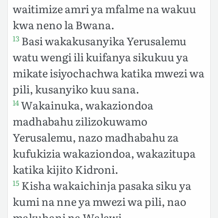
waitimize amri ya mfalme na wakuu
kwa neno la Bwana.
Basi wakakusanyika Yerusalemu
13
watu wengi ili kuifanya sikukuu ya
mikate isiyochachwa katika mwezi wa
pili, kusanyiko kuu sana.
Wakainuka, wakaziondoa
14
madhabahu zilizokuwamo
Yerusalemu, nazo madhabahu za
kufukizia wakaziondoa, wakazitupa
katika kijito Kidroni.
Kisha wakaichinja pasaka siku ya
15
kumi na nne ya mwezi wa pili, nao
makuhani na Walawi