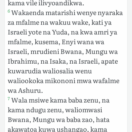
kama vile ilivyoandikwa.
Wakaenda matarishi wenye nyaraka
6
za mfalme na wakuu wake, kati ya
Israeli yote na Yuda, na kwa amri ya
mfalme, kusema, Enyi wana wa
Israeli, mrudieni Bwana, Mungu wa
Ibrahimu, na Isaka, na Israeli, apate
kuwarudia waliosalia wenu
waliookoka mikononi mwa wafalme
wa Ashuru.
Wala msiwe kama baba zenu, na
7
kama ndugu zenu, waliomwasi
Bwana, Mungu wa baba zao, hata
akawatoa kuwa ushangao, kama