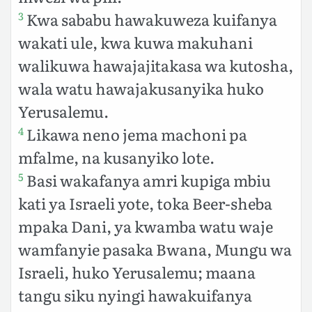
Kwa sababu hawakuweza kuifanya
3
wakati ule, kwa kuwa makuhani
walikuwa hawajajitakasa wa kutosha,
wala watu hawajakusanyika huko
Yerusalemu.
Likawa neno jema machoni pa
4
mfalme, na kusanyiko lote.
Basi wakafanya amri kupiga mbiu
5
kati ya Israeli yote, toka Beer-sheba
mpaka Dani, ya kwamba watu waje
wamfanyie pasaka Bwana, Mungu wa
Israeli, huko Yerusalemu; maana
tangu siku nyingi hawakuifanya