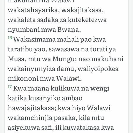
wakatahayarika, wakajitakasa,
wakaleta sadaka za kuteketezwa
nyumbani mwa Bwana.
Wakasimama mahali pao kwa
16
taratibu yao, sawasawa na torati ya
Musa, mtu wa Mungu; nao makuhani
wakainyunyiza damu, waliyoipokea
mikononi mwa Walawi.
Kwa maana kulikuwa na wengi
17
katika kusanyiko ambao
hawajajitakasa; kwa hiyo Walawi
wakamchinjia pasaka, kila mtu
asiyekuwa safi, ili kuwatakasa kwa