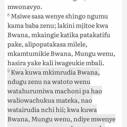
mwonavyo.
Msiwe sasa wenye shingo ngumu
8
kama baba zenu; lakini mjitoe kwa
Bwana, mkaingie katika patakatifu
pake, alipopatakasa milele,
mkamtumikie Bwana, Mungu wenu,
hasira yake kali iwageukie mbali.
Kwa kuwa mkimrudia Bwana,
9
ndugu zenu na watoto wenu
watahurumiwa machoni pa hao
waliowachukua mateka, nao
watairudia nchi hii; kwa kuwa
Bwana, Mungu wenu, ndiye mwenye