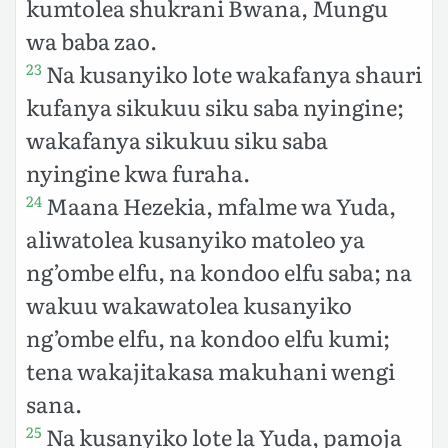
kumtolea shukrani Bwana, Mungu
wa baba zao.
Na kusanyiko lote wakafanya shauri
23
kufanya sikukuu siku saba nyingine;
wakafanya sikukuu siku saba
nyingine kwa furaha.
Maana Hezekia, mfalme wa Yuda,
24
aliwatolea kusanyiko matoleo ya
ng’ombe elfu, na kondoo elfu saba; na
wakuu wakawatolea kusanyiko
ng’ombe elfu, na kondoo elfu kumi;
tena wakajitakasa makuhani wengi
sana.
Na kusanyiko lote la Yuda, pamoja
25