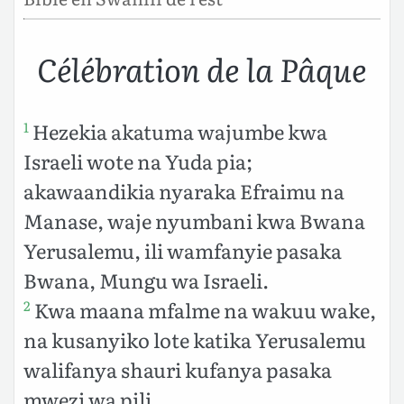
Célébration de la Pâque
Hezekia akatuma wajumbe kwa
1
Israeli wote na Yuda pia;
akawaandikia nyaraka Efraimu na
Manase, waje nyumbani kwa Bwana
Yerusalemu, ili wamfanyie pasaka
Bwana, Mungu wa Israeli.
Kwa maana mfalme na wakuu wake,
2
na kusanyiko lote katika Yerusalemu
walifanya shauri kufanya pasaka
mwezi wa pili.