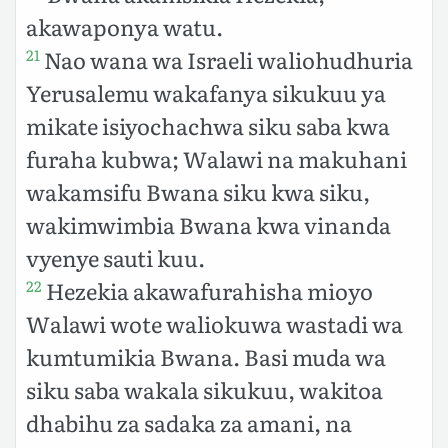
akawaponya watu.
Nao wana wa Israeli waliohudhuria
21
Yerusalemu wakafanya sikukuu ya
mikate isiyochachwa siku saba kwa
furaha kubwa; Walawi na makuhani
wakamsifu Bwana siku kwa siku,
wakimwimbia Bwana kwa vinanda
vyenye sauti kuu.
Hezekia akawafurahisha mioyo
22
Walawi wote waliokuwa wastadi wa
kumtumikia Bwana. Basi muda wa
siku saba wakala sikukuu, wakitoa
dhabihu za sadaka za amani, na