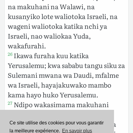
na makuhani na Walawi, na
kusanyiko lote waliotoka Israeli, na
wageni waliotoka katika nchi ya
Israeli, nao waliokaa Yuda,
wakafurahi.
Ikawa furaha kuu katika
26
Yerusalemu; kwa sababu tangu siku za
Sulemani mwana wa Daudi, mfalme
wa Israeli, hayajakuwako mambo
kama hayo huko Yerusalemu.
Ndipo wakasimama makuhani
27
Walawi, wakawabariki watu;
ikasikiwa sauti yao, sala yao ikafika
Ce site utilise des cookies pour vous garantir
la meilleure expérience.
En savoir plus