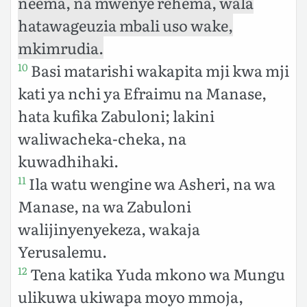
neema, na mwenye rehema, wala
hatawageuzia mbali uso wake,
mkimrudia.
Basi matarishi wakapita mji kwa mji
10
kati ya nchi ya Efraimu na Manase,
hata kufika Zabuloni; lakini
waliwacheka-cheka, na
kuwadhihaki.
Ila watu wengine wa Asheri, na wa
11
Manase, na wa Zabuloni
walijinyenyekeza, wakaja
Yerusalemu.
Tena katika Yuda mkono wa Mungu
12
ulikuwa ukiwapa moyo mmoja,