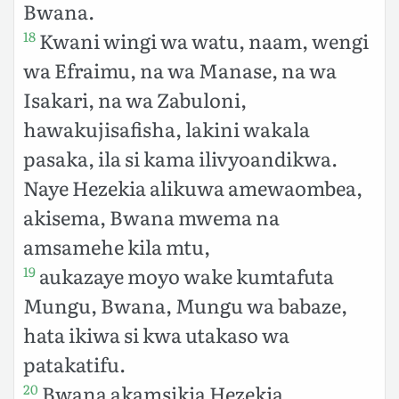
Bwana.
Kwani wingi wa watu, naam, wengi
18
wa Efraimu, na wa Manase, na wa
Isakari, na wa Zabuloni,
hawakujisafisha, lakini wakala
pasaka, ila si kama ilivyoandikwa.
Naye Hezekia alikuwa amewaombea,
akisema, Bwana mwema na
amsamehe kila mtu,
aukazaye moyo wake kumtafuta
19
Mungu, Bwana, Mungu wa babaze,
hata ikiwa si kwa utakaso wa
patakatifu.
Bwana akamsikia Hezekia,
20