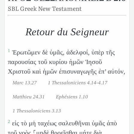
SBL Greek New Testament
Retour du Seigneur
1
Ἐρωτῶμεν δὲ ὑμᾶς, ἀδελφοί, ὑπὲρ τῆς
παρουσίας τοῦ κυρίου ἡμῶν Ἰησοῦ
Χριστοῦ καὶ ἡμῶν ἐπισυναγωγῆς ἐπ’ αὐτόν,
Marc 13.27
1 Thessaloniciens 4.14-4.17
Matthieu 24.31
Ephésiens 1.10
1 Thessaloniciens 3.13
2
εἰς τὸ μὴ ταχέως σαλευθῆναι ὑμᾶς ἀπὸ
τοῦ νοὸς ⸀μηδὲ θροεῖσθαι μήτε διὰ