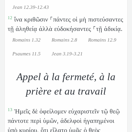
Jean 12.39-12.43
12
ἵνα κριθῶσιν ⸀πάντες οἱ μὴ πιστεύσαντες
τῇ ἀληθείᾳ ἀλλὰ εὐδοκήσαντες ⸀τῇ ἀδικίᾳ.
Romains 1.32
Romains 2.8
Romains 12.9
Psaumes 11.5
Jean 3.19-3.21
Appel à la fermeté, à la
prière et au travail
13
Ἡμεῖς δὲ ὀφείλομεν εὐχαριστεῖν τῷ θεῷ
πάντοτε περὶ ὑμῶν, ἀδελφοὶ ἠγαπημένοι
ὑπὸ κυρίου, ὅτι εἵλατο ὑμᾶς ὁ θεὸς