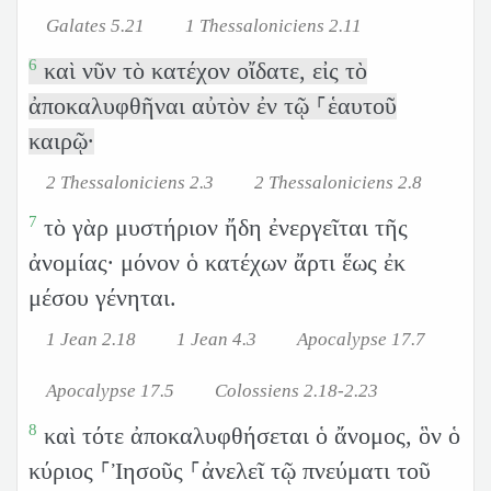
Galates 5.21
1 Thessaloniciens 2.11
6
καὶ νῦν τὸ κατέχον οἴδατε, εἰς τὸ
ἀποκαλυφθῆναι αὐτὸν ἐν τῷ ⸀ἑαυτοῦ
καιρῷ·
2 Thessaloniciens 2.3
2 Thessaloniciens 2.8
7
τὸ γὰρ μυστήριον ἤδη ἐνεργεῖται τῆς
ἀνομίας· μόνον ὁ κατέχων ἄρτι ἕως ἐκ
μέσου γένηται.
1 Jean 2.18
1 Jean 4.3
Apocalypse 17.7
Apocalypse 17.5
Colossiens 2.18-2.23
8
καὶ τότε ἀποκαλυφθήσεται ὁ ἄνομος, ὃν ὁ
κύριος ⸀Ἰησοῦς ⸀ἀνελεῖ τῷ πνεύματι τοῦ