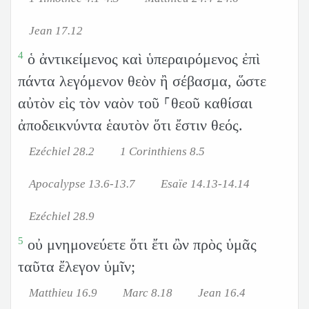
Jean 17.12
4
ὁ ἀντικείμενος καὶ ὑπεραιρόμενος ἐπὶ
πάντα λεγόμενον θεὸν ἢ σέβασμα, ὥστε
αὐτὸν εἰς τὸν ναὸν τοῦ ⸀θεοῦ καθίσαι
ἀποδεικνύντα ἑαυτὸν ὅτι ἔστιν θεός.
Ezéchiel 28.2
1 Corinthiens 8.5
Apocalypse 13.6-13.7
Esaïe 14.13-14.14
Ezéchiel 28.9
5
οὐ μνημονεύετε ὅτι ἔτι ὢν πρὸς ὑμᾶς
ταῦτα ἔλεγον ὑμῖν;
Matthieu 16.9
Marc 8.18
Jean 16.4