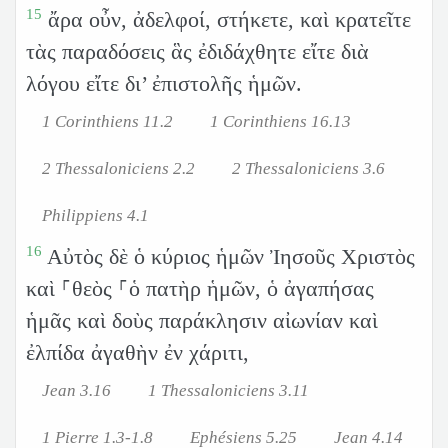
15
ἄρα οὖν, ἀδελφοί, στήκετε, καὶ κρατεῖτε
τὰς παραδόσεις ἃς ἐδιδάχθητε εἴτε διὰ
λόγου εἴτε δι’ ἐπιστολῆς ἡμῶν.
1 Corinthiens 11.2
1 Corinthiens 16.13
2 Thessaloniciens 2.2
2 Thessaloniciens 3.6
Philippiens 4.1
16
Αὐτὸς δὲ ὁ κύριος ἡμῶν Ἰησοῦς Χριστὸς
καὶ ⸀θεὸς ⸀ὁ πατὴρ ἡμῶν, ὁ ἀγαπήσας
ἡμᾶς καὶ δοὺς παράκλησιν αἰωνίαν καὶ
ἐλπίδα ἀγαθὴν ἐν χάριτι,
Jean 3.16
1 Thessaloniciens 3.11
1 Pierre 1.3-1.8
Ephésiens 5.25
Jean 4.14