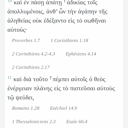
10
καὶ ἐν πάσῃ ἀπάτῃ ⸀ἀδικίας τοῖς
ἀπολλυμένοις, ἀνθ’ ὧν τὴν ἀγάπην τῆς
ἀληθείας οὐκ ἐδέξαντο εἰς τὸ σωθῆναι
αὐτούς·
Proverbes 1.7
1 Corinthiens 1.18
2 Corinthiens 4.2-4.3
Ephésiens 4.14
2 Corinthiens 2.17
11
καὶ διὰ τοῦτο ⸀πέμπει αὐτοῖς ὁ θεὸς
ἐνέργειαν πλάνης εἰς τὸ πιστεῦσαι αὐτοὺς
τῷ ψεύδει,
Romains 1.28
Ezéchiel 14.9
1 Thessaloniciens 2.3
Esaïe 66.4