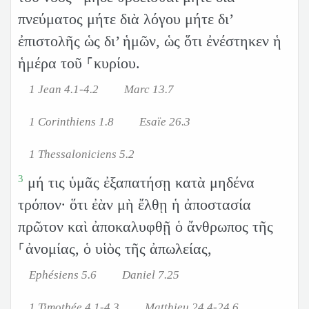
πνεύματος μήτε διὰ λόγου μήτε δι’
ἐπιστολῆς ὡς δι’ ἡμῶν, ὡς ὅτι ἐνέστηκεν ἡ
ἡμέρα τοῦ ⸀κυρίου.
1 Jean 4.1-4.2
Marc 13.7
1 Corinthiens 1.8
Esaïe 26.3
1 Thessaloniciens 5.2
3
μή τις ὑμᾶς ἐξαπατήσῃ κατὰ μηδένα
τρόπον· ὅτι ἐὰν μὴ ἔλθῃ ἡ ἀποστασία
πρῶτον καὶ ἀποκαλυφθῇ ὁ ἄνθρωπος τῆς
⸀ἀνομίας, ὁ υἱὸς τῆς ἀπωλείας,
Ephésiens 5.6
Daniel 7.25
1 Timothée 4.1-4.3
Matthieu 24.4-24.6