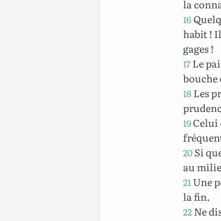
la conn
Quelqu
16
habit ! 
gages !
Le pai
17
bouche 
Les pr
18
prudenc
Celui 
19
fréquen
Si que
20
au milie
Une po
21
la fin.
Ne dis
22