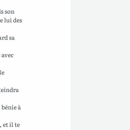
ds son
e lui des
ard sa
e avec
Ne
teindra
 bénie à
et il te