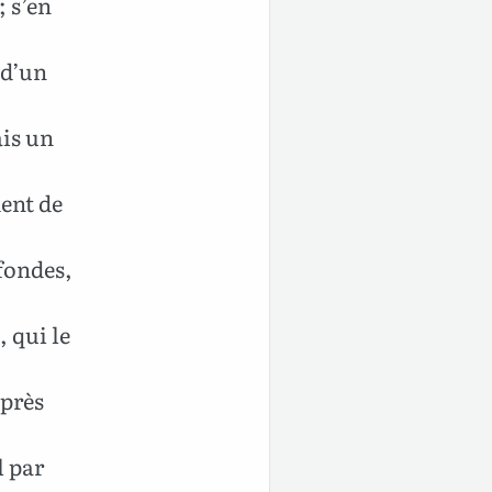
; s’en
 d’un
ais un
ent de
fondes,
 qui le
après
l par