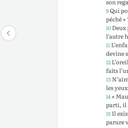
son reg
Qui pou
9
péché » 
Deux p
10
l’autre 
L’enfan
11
devine s
L’oreil
12
faits l’u
N’aime
13
les yeux
« Mauv
14
parti, il
Il exi
15
parure v