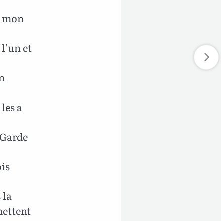
de mon
l’un et
on
 les a
 Garde
ois
 la
mettent