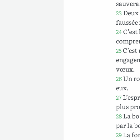
sauvera
Deux p
23
faussée 
C’est 
24
compren
C’est 
25
engageme
vœux.
Un roi
26
eux.
L’espr
27
plus pro
La bon
28
par la b
La for
29