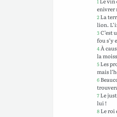
Le vin 
1
enivrer 
La terr
2
lion. L’
C’est u
3
fou s’y 
À cause
4
la moiss
Les pro
5
mais l’h
Beauco
6
trouver
Le just
7
lui !
Le roi 
8