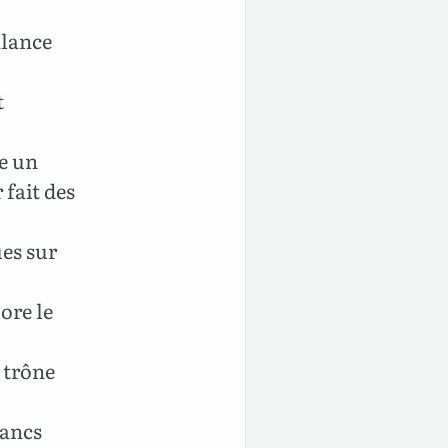
alance
t
e un
 fait des
ues sur
ore le
n trône
lancs