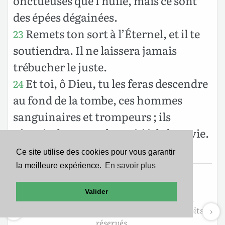
onctueuses que l’huile, mais ce sont
des épées dégainées.
Remets ton sort à l’Éternel, et il te
23
soutiendra. Il ne laissera jamais
trébucher le juste.
Et toi, ô Dieu, tu les feras descendre
24
au fond de la tombe, ces hommes
sanguinaires et trompeurs ; ils
n’atteindront pas la moitié de leur vie.
Quant à moi, je me confie en toi.
Ce site utilise des cookies pour vous garantir
la meilleure expérience.
En savoir plus
Texte de la Bible Version Segond 21
Valider
Copyright ©2007
Société Biblique de Genève
Reproduit avec aimable autorisation. Tous droits
réservés.