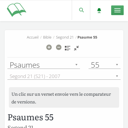
Men
Accueil
/
Bible
/
Segond 21
/
Psaume 55
Psaumes
55
Segond 21 (S21) - 2007
Un clic sur un verset envoie vers le comparateur
de versions.
Psaumes 55
Segond 21