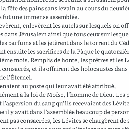
 la fête des pains sans levain au cours du deuxi
e fut une immense assemblée.
levèrent, enlevèrent les autels sur lesquels on off
es dans Jérusalem ainsi que tous ceux sur lesque
des parfums et les jetèrent dans le torrent du Cé
ent ensuite les sacrifices de la Pâque le quatorzi
ème mois. Remplis de honte, les prêtres et les L
t consacrés, et ils offrirent des holocaustes dans 
e l’Éternel.
tenaient au poste qui leur avait été attribué,
ément à la loi de Moïse, l’homme de Dieu. Les p
t l’aspersion du sang qu’ils recevaient des Lévite
il y avait dans l’assemblée beaucoup de perso
ient pas consacrées, les Lévites se chargèrent de 
 pascal pour tous ceux qui n’étaient pas purs afi