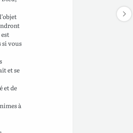
l’objet
iendront
 est
 si vous
s
it et se
 et de
animes à
r