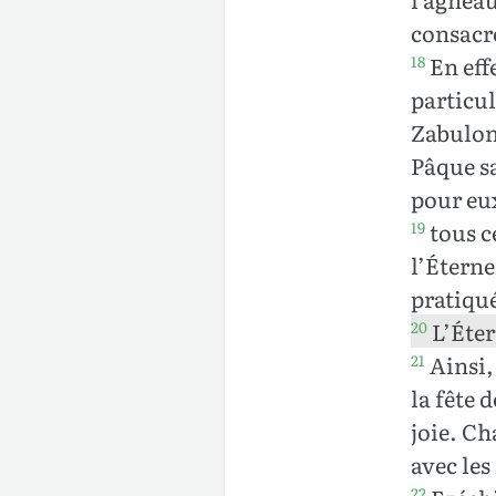
consacre
En eff
18
particul
Zabulon,
Pâque sa
pour eux
tous c
19
l’Éterne
pratiqué
L’Éter
20
Ainsi, 
21
la fête 
joie. Ch
avec les
22