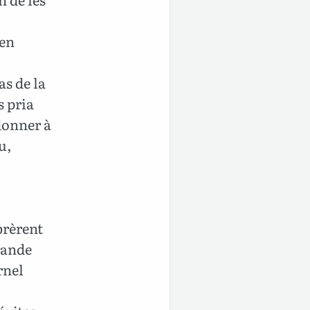
 en
as de la
s pria
rdonner à
u,
brèrent
rande
rnel