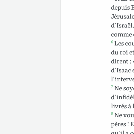
depuis B
Jérusale
d’Israël
comme ce
Les cou
6
du roi e
dirent :
d’Isaac 
l’interv
Ne soye
7
d’infidél
livrés à
Ne vous
8
pères ! 
qu’il a 