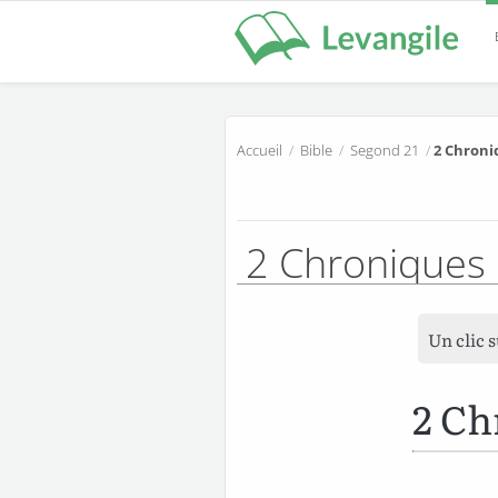
Accueil
/
Bible
/
Segond 21
/
2 Chroni
2 Chroniques
Un clic 
2 Ch