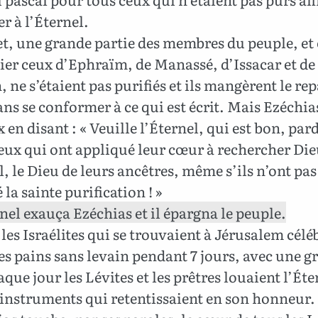
r à l’Éternel.
et, une grande partie des membres du peuple, et
ier ceux d’Ephraïm, de Manassé, d’Issacar et de
 ne s’étaient pas purifiés et ils mangèrent le rep
ns se conformer à ce qui est écrit. Mais Ezéchia
 en disant : « Veuille l’Éternel, qui est bon, pa
eux qui ont appliqué leur cœur à rechercher Die
l, le Dieu de leurs ancêtres, même s’ils n’ont pas
 la sainte purification ! »
nel exauça Ezéchias et il épargna le peuple.
les Israélites qui se trouvaient à Jérusalem célé
des pains sans levain pendant 7 jours, avec une g
aque jour les Lévites et les prêtres louaient l’Éte
 instruments qui retentissaient en son honneur.