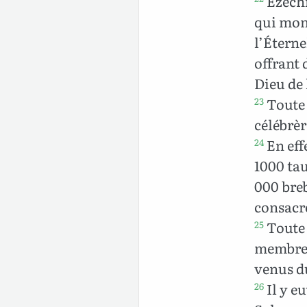
Ezéchi
qui mont
l’Éterne
offrant 
Dieu de 
Toute l
23
célébrèr
En eff
24
1000 tau
000 breb
consacr
Toute l
25
membres 
venus du
Il y e
26