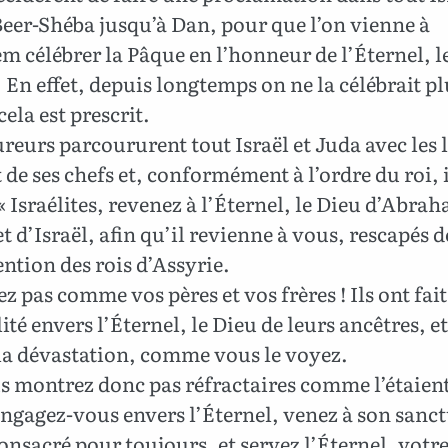
eer-Shéba jusqu’à Dan, pour que l’on vienne à
m célébrer la Pâque en l’honneur de l’Éternel, l
. En effet, depuis longtemps on ne la célébrait pl
la est prescrit.
reurs parcoururent tout Israël et Juda avec les l
t de ses chefs et, conformément à l’ordre du roi, 
 « Israélites, revenez à l’Éternel, le Dieu d’Abra
et d’Israël, afin qu’il revienne à vous, rescapés d
ention des rois d’Assyrie.
z pas comme vos pères et vos frères ! Ils ont fai
ité envers l’Éternel, le Dieu de leurs ancêtres, et 
 la dévastation, comme vous le voyez.
 montrez donc pas réfractaires comme l’étaien
Engagez-vous envers l’Éternel, venez à son sanct
consacré pour toujours, et servez l’Éternel, votr