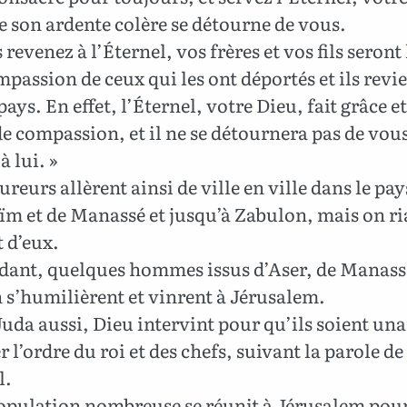
 son ardente colère se détourne de vous.
revenez à l’Éternel, vos frères et vos fils seront 
mpassion de ceux qui les ont déportés et ils rev
pays. En effet, l’Éternel, votre Dieu, fait grâce et
e compassion, et il ne se détournera pas de vous
à lui. »
reurs allèrent ainsi de ville en ville dans le pay
m et de Manassé et jusqu’à Zabulon, mais on ria
 d’eux.
ant, quelques hommes issus d’Aser, de Manassé
 s’humilièrent et vinrent à Jérusalem.
uda aussi, Dieu intervint pour qu’ils soient un
r l’ordre du roi et des chefs, suivant la parole de
l.
pulation nombreuse se réunit à Jérusalem pou