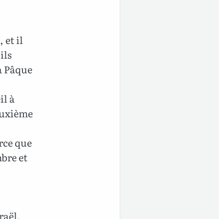
 et il
ils
la Pâque
il à
deuxième
rce que
mbre et
raël,