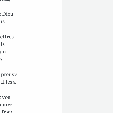
e Dieu
us
ettres
ils
ham,
e
t preuve
il les a
t vos
uaire,
e Dieu,