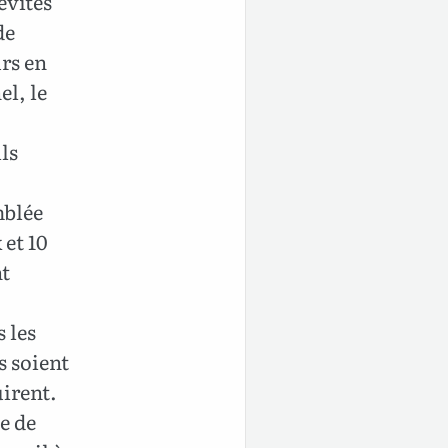
évites
de
urs en
el, le
ils
mblée
 et 10
nt
s les
s soient
uirent.
e de