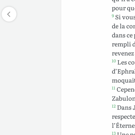
pour que
Si vous 
9
de la co
dans ce 
rempli d
revenez 
Les cou
10
d’Ephraï
moquait
Cepend
11
Zabulon
Dans J
12
respecte
l’Éterne
Une po
13