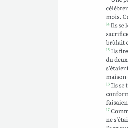
célébrer
mois. C
Ils se 
14
sacrific
brûlait 
Ils fir
15
du deuxi
s’étaien
maison d
Ils se 
16
conform
faisaien
Comme 
17
ne s’éta
l’agneau