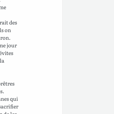
ème
rait des
ls on
dron.
ème jour
évites
la
rêtres
s.
nnes qui
sacrifier
n de les