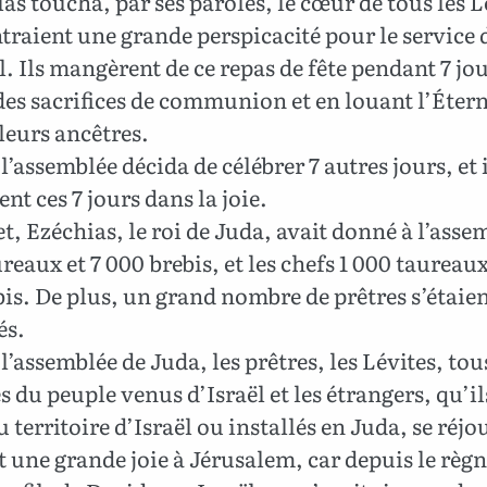
as toucha, par ses paroles, le cœur de tous les L
raient une grande perspicacité pour le service 
l. Ils mangèrent de ce repas de fête pendant 7 jo
des sacrifices de communion et en louant l’Étern
leurs ancêtres.
’assemblée décida de célébrer 7 autres jours, et 
ent ces 7 jours dans la joie.
et, Ezéchias, le roi de Juda, avait donné à l’asse
reaux et 7 000 brebis, et les chefs 1 000 taureaux
is. De plus, un grand nombre de prêtres s’étaie
és.
’assemblée de Juda, les prêtres, les Lévites, tou
du peuple venus d’Israël et les étrangers, qu’il
 territoire d’Israël ou installés en Juda, se réjo
ut une grande joie à Jérusalem, car depuis le règn