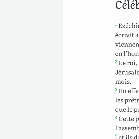
Célé
Ezéchia
1
écrivit 
viennent
en l’hon
Le roi,
2
Jérusale
mois.
En effe
3
les prêt
que le p
Cette p
4
l’assemb
et ils 
5