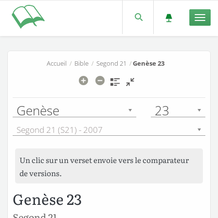
Men
Accueil
/
Bible
/
Segond 21
/
Genèse 23
Genèse
23
Segond 21 (S21) - 2007
Un clic sur un verset envoie vers le comparateur
de versions.
Genèse 23
Segond 21